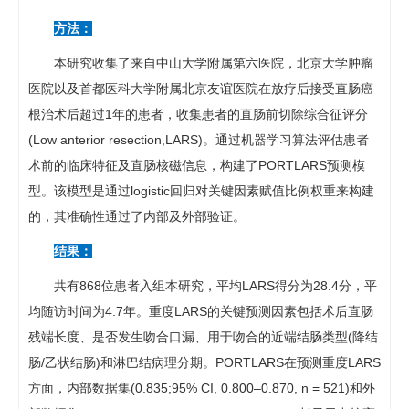
方法：
本研究收集了来自中山大学附属第六医院，北京大学肿瘤
医院以及首都医科大学附属北京友谊医院在放疗后接受直肠癌
根治术后超过1年的患者，收集患者的直肠前切除综合征评分
(Low anterior resection,LARS)。通过机器学习算法评估患者
术前的临床特征及直肠核磁信息，构建了PORTLARS预测模
型。该模型是通过logistic回归对关键因素赋值比例权重来构建
的，其准确性通过了内部及外部验证。
结果：
共有868位患者入组本研究，平均LARS得分为28.4分，平
均随访时间为4.7年。重度LARS的关键预测因素包括术后直肠
残端长度、是否发生吻合口漏、用于吻合的近端结肠类型(降结
肠/乙状结肠)和淋巴结病理分期。PORTLARS在预测重度LARS
方面，内部数据集(0.835;95% CI, 0.800–0.870, n = 521)和外