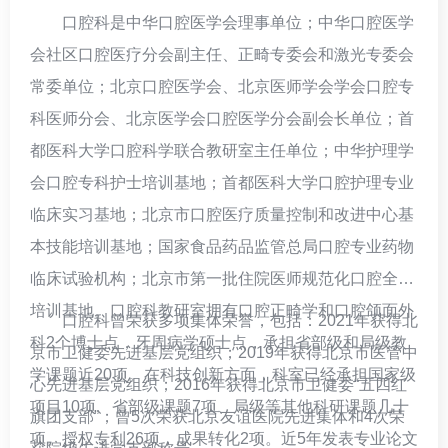
口腔科是中华口腔医学会理事单位；中华口腔医学
会社区口腔医疗分会副主任、正畸专委会和激光专委会
常委单位；北京口腔医学会、北京医师学会学会口腔专
科医师分会、北京医学会口腔医学分会副会长单位；首
都医科大学口腔科学联合教研室主任单位；中华护理学
会口腔专科护士培训基地；首都医科大学口腔护理专业
临床实习基地；北京市口腔医疗质量控制和改进中心基
本技能培训基地；国家食品药品监管总局口腔专业药物
临床试验机构；北京市第一批住院医师规范化口腔全科
培训基地。口腔科教研室拥有口腔正畸学和口腔颌面外
口腔科曾荣获多项集体荣誉，包括：2021年获得北
科2个博士点，牙周病学硕士点，承担省部级和局级教
京市卫健委先进基层党组织；2019年获得北京市医管中
学课题近20项。在科技创新方面，科室已经承担国家级
心先进基层党组织；2016年获得北京市卫健委“五四红
项目10项、省部级课题7项、局级等其他科研课题几十
旗团支部”；曾5次荣获北京友谊医院先进集体和4次荣
项。授权专利26项，成果转化2项。近5年发表专业论文