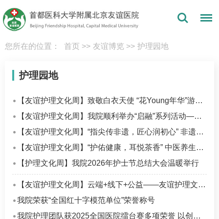
您所在的位置：
首页
>>
友谊博览
>>
护理园地
护理园地
【友谊护理文化周】致敬白衣天使 “花Young年华”游园会欢乐开启
【友谊护理文化周】我院顺利举办“启融”系列活动——护理创新成果转化路演
【友谊护理文化周】“指尖传非遗，匠心润初心” 非遗陶瓷贴画DIY活动温暖定格
【友谊护理文化周】“护佑健康，耳悦茶香” 中医养生讲座，帮助美小护舒缓身心压力
【护理文化周】我院2026年护士节总结大会温暖举行
【友谊护理文化周】云端+线下+公益——友谊护理文化周义诊“三箭齐发” 守护健康零距离
我院荣获“全国红十字模范单位”荣誉称号
我院护理团队获2025全国医院擂台赛多项荣誉 以创新实践诠释“健康为民”初心使命