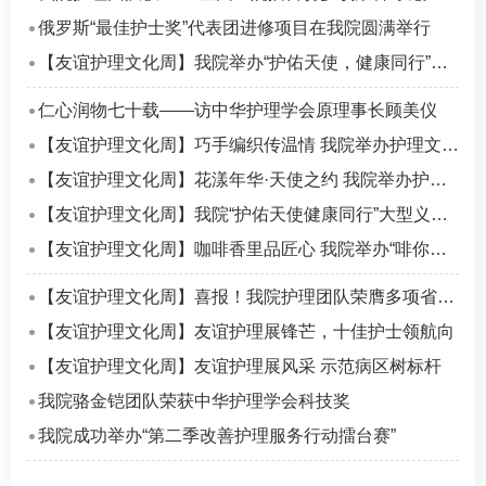
俄罗斯“最佳护士奖”代表团进修项目在我院圆满举行
【友谊护理文化周】我院举办“护佑天使，健康同行”护士节总结表彰大会
仁心润物七十载——访中华护理学会原理事长顾美仪
【友谊护理文化周】巧手编织传温情 我院举办护理文化周手工编织活动
【友谊护理文化周】花漾年华·天使之约 我院举办护理文化周之游园活动
【友谊护理文化周】我院“护佑天使健康同行”大型义诊活动成功举办
【友谊护理文化周】咖啡香里品匠心 我院举办“啡你莫属”护理文化周主题沙龙
【友谊护理文化周】喜报！我院护理团队荣膺多项省市级荣誉
【友谊护理文化周】友谊护理展锋芒，十佳护士领航向
【友谊护理文化周】友谊护理展风采 示范病区树标杆
我院骆金铠团队荣获中华护理学会科技奖
我院成功举办“第二季改善护理服务行动擂台赛”