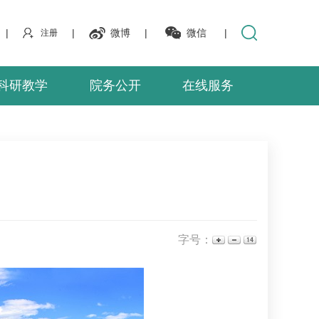
|
|
微博
|
微信
|
注册
科研教学
院务公开
在线服务
字号：