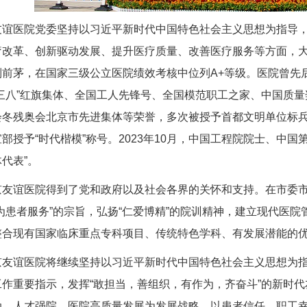
友谊医院党委坚持以习近平新时代中国特色社会主义思想为指导
疗改革、创新驱动发展、提升医疗质量、改善医疗服务等方面，
列前茅，在国家三级公立医院绩效考核中位列A+等级。医院曾先
三八”红旗集体、全国工人先锋号、全国模范职工之家、中国质
冬残奥会北京市先进集体等荣誉，多次被授予首都文明单位标兵等
部授予“时代楷模”称号。2023年10月，中国工程院院士、中国
代表”。
京友谊医院得到了党和政府以及社会各界的关怀和支持。在市委
为患者服务”的宗旨，弘扬“仁爱博精”的院训精神，建立现代医
整合现有国家临床重点专科项目、传统特色学科、有发展潜能的
京友谊医院将继续坚持以习近平新时代中国特色社会主义思想为
作重要指示，发挥“敢担当，善组织，有作为，齐奋斗”的新时
动、人才强院、医院高质量发展为发展战略，以患者信任、职工