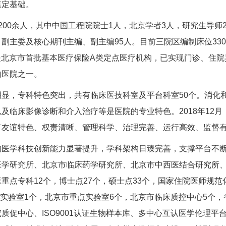
奠定基础。
200余人，其中中国工程院院士1人，北京学者3人，研究生导师2
副主委及核心期刊主编、副主编95人。目前三院区编制床位3306张
院是北京市首批基本医疗保险A类定点医疗机构，已实现门诊、住
的医院之一。
明显，专科特色突出，共有临床医技科室及平台科室50个。消化
及临床影像诊断和介入治疗等是医院的专业特色。2018年12
有友谊特色、权责清晰、管理科学、治理完善、运行高效、监督
的医学科技创新能力显著提升，学科架构日臻完善，支撑平台不
医学研究所、北京市临床药学研究所、北京市中西医结合研究所、
重点专科12个，博士点27个，硕士点33个，国家住院医师规范
点实验室1个，北京市重点实验室6个，北京市临床质控中心5个
质促中心、ISO9001认证生物样本库、多中心互认医学伦理