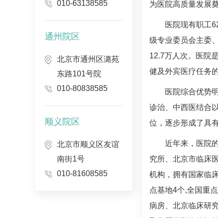
010-63138585
为医院高质量发展
医院现有职工6
通州院区
级专业委员会主委、
12.7万人次。医
北京市通州区潞苑
健及外宾医疗任务
东路101号院
010-80838585
医院综合优势
诊治、中西医结合以
顺义院区
位，逐步形成了具
近年来，医院
北京市顺义区友谊
南街1号
究所、北京市临床
010-81608585
机构，拥有国家临床
点基地4个,全国重
病房、北京临床研究