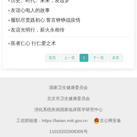
历史、时代、未来，友谊梦
友谊心电人的故事
履职尽责践初心 誓言铮铮战疫情
友谊光明行，薪火永相传
医者仁心 行仁爱之术
首页
上一页
1
下一页
末页
国家卫生健康委员会
北京市卫生健康委员会
消化系统疾病国家临床医学研究中心
工信部链接：https://beian.miit.gov.cn
京公网安备
11010202008305号