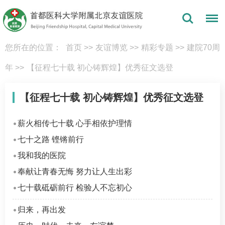
您所在的位置：
首页
>>
友谊博览
>>
精彩专题
>>
建院70周
年
>>
【征程七十载 初心铸辉煌】优秀征文选登
【征程七十载 初心铸辉煌】优秀征文选登
薪火相传七十载 心手相依护理情
七十之路 铿锵前行
我和我的医院
奉献让青春无悔 努力让人生出彩
七十载砥砺前行 检验人不忘初心
归来，再出发