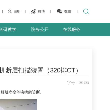
|
|
微博
|
微信
|
注册
科研教学
院务公开
在线服务
子计算机断层扫描装置（320排CT）
字号：
，肝脏病变等疾病的诊断。