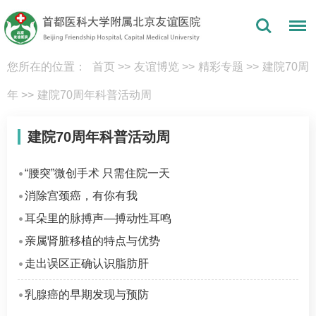
您所在的位置：
首页
>>
友谊博览
>>
精彩专题
>>
建院70周
年
>>
建院70周年科普活动周
建院70周年科普活动周
“腰突”微创手术 只需住院一天
消除宫颈癌，有你有我
耳朵里的脉搏声—搏动性耳鸣
亲属肾脏移植的特点与优势
走出误区正确认识脂肪肝
乳腺癌的早期发现与预防