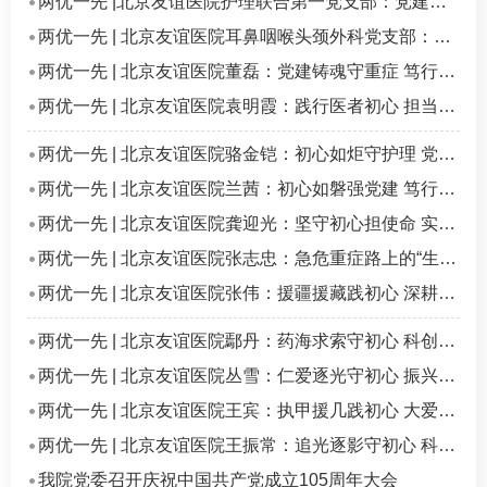
两优一先 |北京友谊医院护理联合第一党支部：党建领航守初心 护理为民担使命
两优一先 | 北京友谊医院耳鼻咽喉头颈外科党支部：红心聚力担使命 耳聪鼻畅护健康
两优一先 | 北京友谊医院董磊：党建铸魂守重症 笃行担当护民生
两优一先 | 北京友谊医院袁明霞：践行医者初心 担当健康使命
两优一先 | 北京友谊医院骆金铠：初心如炬守护理 党建领航践使命
两优一先 | 北京友谊医院兰茜：初心如磐强党建 笃行实干显担当
两优一先 | 北京友谊医院龚迎光：坚守初心担使命 实干笃行践初心
两优一先 | 北京友谊医院张志忠：急危重症路上的“生命守门人”
两优一先 | 北京友谊医院张伟：援疆援藏践初心 深耕肝病担使命
两优一先 | 北京友谊医院鄢丹：药海求索守初心 科创援蒙践使命
两优一先 | 北京友谊医院丛雪：仁爱逐光守初心 振兴乡村担使命
两优一先 | 北京友谊医院王宾：执甲援几践初心 大爱无疆显担当
两优一先 | 北京友谊医院王振常：追光逐影守初心 科技报国担使命
我院党委召开庆祝中国共产党成立105周年大会