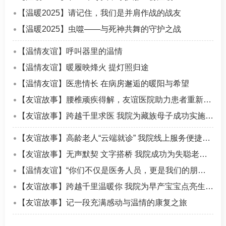
【温暖2025】请记住，我们是并肩作战的战友
【温暖2025】虫噬——与死神共舞的守护之战
【温情友谊】呼叫器里的温情
【温情友谊】暖履映烽火 提灯照归途
【温情友谊】医患情长 在病房邂逅的暖阳与希望
【友谊故事】腰椎顽疾得解，友谊医院助力患者重新“走”向健康
【友谊故事】跨越千里求医 我院为藏族母子成功实施复杂手术
【友谊故事】高龄老人“云端就诊” 我院线上服务便捷温暖
【友谊故事】无声默契 文字搭桥 我院成功为失聪老人完成腰椎微创手术
【温情友谊】“你们不仅是医务人员，更是我们的朋友、是亲人”
【友谊故事】跨越千里温暖你 我院为早产宝宝点亮生命之光
【友谊故事】记一段充满感动与温情的康复之旅