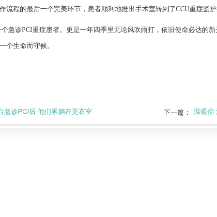
作流程的最后一个完美环节，患者顺利地推出手术室转到了
CCU
重症监护
一个急诊
PCI
重症患者。更是一年四季里无论风吹雨打，依旧使命必达的新
一个生命而守候。
台急诊PCI后 他们累躺在更衣室
温暖你
下一篇：