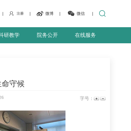
|
|
微博
|
微信
|
注册
科研教学
院务公开
在线服务
生命守候
26
字号：