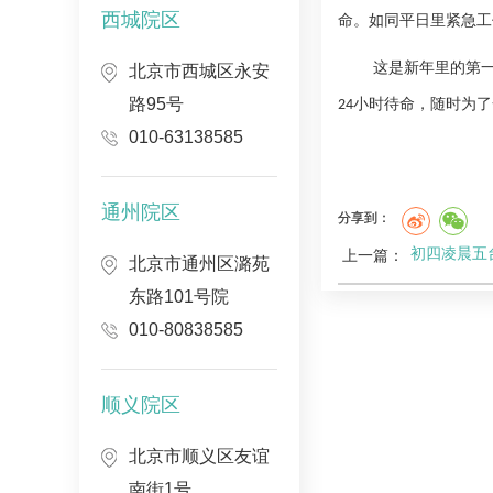
西城院区
命。如同平日里紧急工
这是新年里的第
北京市西城区永安
路95号
小时待命，随时为了
24
010-63138585
通州院区
分享到：
初四凌晨五
上一篇：
北京市通州区潞苑
东路101号院
010-80838585
顺义院区
北京市顺义区友谊
南街1号