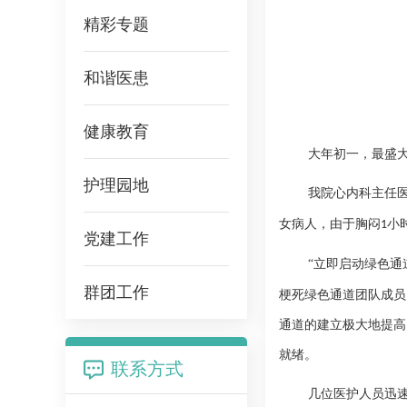
精彩专题
和谐医患
健康教育
大年初一，最盛
护理园地
我院心内科主任
女病人，由于胸闷
小
1
党建工作
“立即启动绿色通
群团工作
梗死绿色通道团队成员
通道的建立极大地提高
就绪。
联系方式
几位医护人员迅