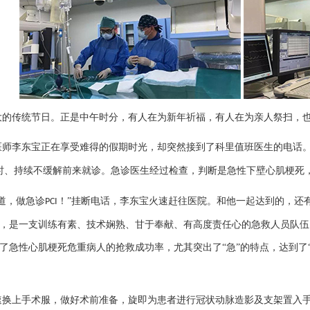
大的传统节日。正是中午时分，有人在为新年祈福，有人在为亲人祭扫，
医师
李东宝
正在享受难得的假期时光，却突然接到了科里值班医生的电话
时、持续不缓解前来就诊。急诊医生经过检查，判断是急性下壁心肌梗死
道，做急诊
！”挂断电话，
李东宝
火速赶往医院。和他一起达到的，还
PCI
，是一支训练有素、技术娴熟、甘于奉献、有高度责任心的急救人员队伍
了急性心肌梗死危重病人的抢救成功率，尤其突出了“急”的特点，达到了
速换上手术服，做好术前准备，旋即为患者进行冠状动脉造影及支架置入