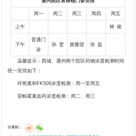
通州院区
肾移植
门诊安排
周一
周二
周三
周四
周五
上午
林 俊
普通门
下午
孙 雯
唐雅望
张 磊
诊
温馨提示：西城、通州两个院区药物浓度检测时间
统一安排如下：
环孢素和FK506浓度检测：周一至周五
雷帕霉素血药浓度检测：周二、周三
分享到：