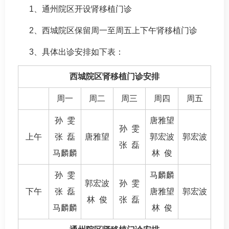
1、通州院区开设
肾移植
门诊
2、西城院区保留周一至周五上下午
肾移植
门诊
3、具体出诊安排如下表：
西城院区
肾移植
门诊安排
周一
周二
周三
周四
周五
孙 雯
唐雅望
孙 雯
上午
张 磊
唐雅望
郭宏波
郭宏波
张 磊
马麟麟
林 俊
孙 雯
马麟麟
郭宏波
孙 雯
下午
张 磊
唐雅望
郭宏波
林 俊
张 磊
马麟麟
林 俊