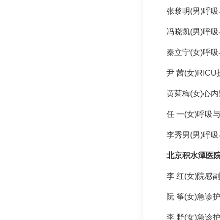
张黎明(男)呼
冯晓凯(男)呼
秦立宁(女)呼
尹 茜(女)RIC
黄菊梅(女)心
任 一(女)呼吸
李秀男(男)呼
北京积水潭医
李 红(女)院感
阮 筝(女)急诊
李 野(女)急诊