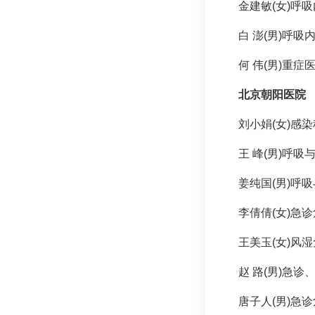
金建敏(女)
呼吸
白 澎(男)
呼吸
何 伟(男)重
北京朝阳医院
刘小娟(女)感
王 峰(男)呼
姜纯国(男)呼
李倩倩(女)急
王美玉(女)风
赵 路(男)急诊
唐子人(男)急