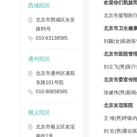
欢迎你们凯旋
西城院区
北京市援鄂医
北京市西城区永安
北京市卫生健
路95号
010-63138585
刘颖
(女)医政
北京市医院管
通州院区
刘立飞(男)医
北京市通州区潞苑
北京市委宣传
东路101号院
010-80838585
张健
伟(男)新
北京友谊医院
顺义院区
王 维(男)
呼吸
北京市顺义区友谊
刘 壮(男)重
南街1号