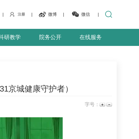
|
|
微博
|
微信
|
注册
科研教学
院务公开
在线服务
.31京城健康守护者）
字号：