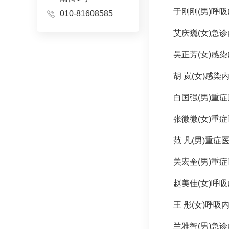
于刚刚
(男)
呼吸
010-81608585
艾庆巍(女)急
吴正芳(女)
感染
胡 岚(女)
感染
白国强(男)重
张微微(女)重
范 凡(男)重症
关宏奎(男)重
赵美佳(女)
呼吸
王 彤(女)
呼吸
兰雅智(男)急