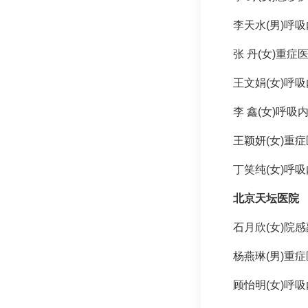
李天水(男)
呼吸
张 丹(女)重
王文娟(女)
呼吸
李 鑫(女)
呼吸
王颖妍(女)重
丁笑纯(女)
呼吸
北京天坛医院
石月欣(女)院
杨燕琳(男)
重症
顾怡明(女)
呼吸