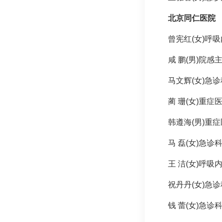
北京同仁医院
曾宪红(女)
呼吸
咸 鹏(男)院感
马文辉(女)
急诊
蔺 珊(女)重症
韩遵海(男)重
马 磊(女)
急诊
王 洁(女)
呼吸
祝丹丹(女)
急诊
钱 蕾(女)
急诊