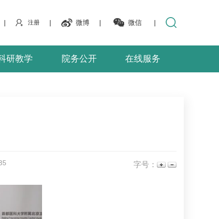
|
|
微博
|
微信
|
注册
科研教学
院务公开
在线服务
35
字号：