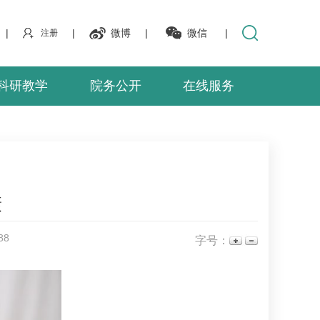
|
|
微博
|
微信
|
注册
科研教学
院务公开
在线服务
康
88
字号：