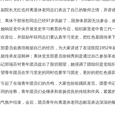
、副院长
尤红
也对离退休老同志们表达了自己的敬仰之情，并讲
记、离休干部张彤同志已经
97
岁高龄了，因身体原因无法参会，
。她响应党中央开展党史学习教育的号召，组织家里老中青三代一
放在首位，并鼓励年轻同志们要认真学习党史，把红色基因传承
支部委员俞惠培根据自己的经历，为大家讲述了友谊医院
1952
年
人能传承友谊精神；离休党支部委员徐锦秀则是通过自己参加革
书记郑瑞芬对青年团员提出了殷切期望，她强调了团组织是党组
希望青年团员在学习党史的同时也要学习团史，更好的把红色基
言引起了在场青年团员们的共鸣，大家也纷纷踊跃发言。团委书
不同的诠释，青年团员们会继承和发扬优良的传统和作风，紧紧
的气氛中结束，会后，团员青年向离退休老同志献花表达深深的