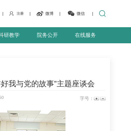
|
|
微博
|
微信
|
注册
科研教学
院务公开
在线服务
好我与党的故事”主题座谈会
50
字号：