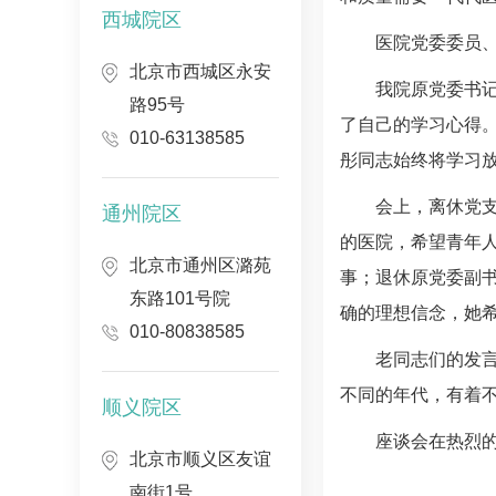
西城院区
医院党委委员
北京市西城区永安
我院原党委书
路95号
了自己的学习心得
010-63138585
彤同志始终将学习
会上，离休党
通州院区
的医院，希望青年
北京市通州区潞苑
事；退休原党委副
东路101号院
确的理想信念，她
010-80838585
老同志们的发
不同的年代，有着
顺义院区
座谈会在热烈
北京市顺义区友谊
南街1号