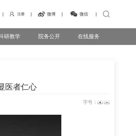
|
|
微博
|
微信
|
注册
科研教学
院务公开
在线服务
彰显医者仁心
字号：