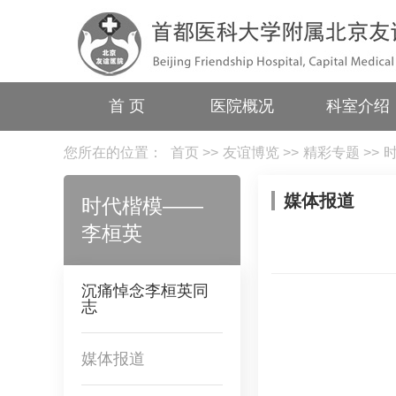
首 页
医院概况
科室介绍
您所在的位置：
首页
>>
友谊博览
>>
精彩专题
>>
媒体报道
时代楷模——
李桓英
沉痛悼念李桓英同
志
媒体报道