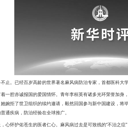
斗不止。已经百岁高龄的世界著名麻风病防治专家，首都医科大
有着一腔赤诚报国的爱国情怀。青年李桓英有诸多光环荣誉加身
。她婉拒了世卫组织的续约邀请，毅然回国参与新中国建设，将
的普通疾病，防治经验在全球推广。
，心怀护佑苍生的医者仁心。麻风病过去是可致残的“不治之症