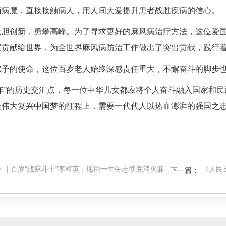
面病魔，直接接触病人，用人间大爱提升患者战胜疾病的信心。
大胆创新，勇攀高峰。为了寻求更好的麻风病治疗方法，这位爱
案贡献给世界，为全世界麻风病防治工作做出了突出贡献，践行
赋予的使命，这位百岁老人始终深感责任重大，不懈奋斗的脚步
年”的历史交汇点，每一位中华儿女都应将个人奋斗融入国家和
族伟大复兴中国梦的征程上，需要一代代人以热血澎湃的强国之志
 | 百岁“战麻斗士”李桓英：愿用一生矢志彻底消灭麻
《人民日
下一篇：