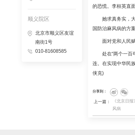
的恐慌。李桓英直
顺义院区
她求真务实，
国防治麻风病的方
北京市顺义区友谊
面对党和人民
南街1号
010-81608585
处在“两个一百
连。在实现中华民
侠克)
分享到：
《北京日报》
上一篇：
风病