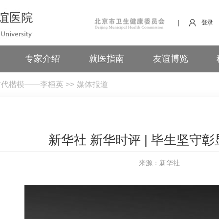
|
登录
专家介绍
就医指南
友谊博览
时代楷模——李桓英
>>
媒体报道
新华社 新华时评 | 毕生坚守
来源：新华社