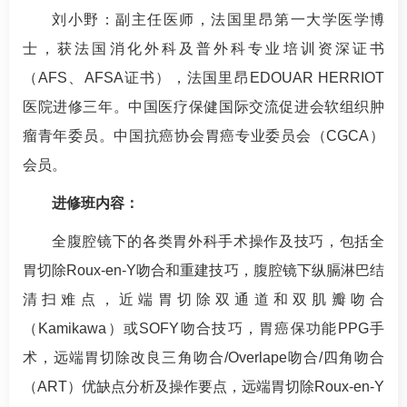
刘小野
：副主任医师，法国里昂第一大学医学博
士，获法国消化外科及
普外科
专业培训资深证书
（AFS、AFSA证书），法国里昂EDOUAR HERRIOT
医院进修三年。中国医疗保健国际交流促进会软组织肿
瘤青年委员。中国抗癌协会胃癌专业委员会（CGCA）
会员。
进修班内容：
全腹腔镜下的各类胃外科手术操作及技巧，包括全
胃切除Roux-en-Y吻合和重建技巧，腹腔镜下纵膈淋巴结
清扫难点，近端胃切除双通道和双肌瓣吻合
（Kamikawa）或SOFY吻合技巧，胃癌保功能PPG手
术，远端胃切除改良三角吻合/Overlape吻合/四角吻合
（ART）优缺点分析及操作要点，远端胃切除Roux-en-Y