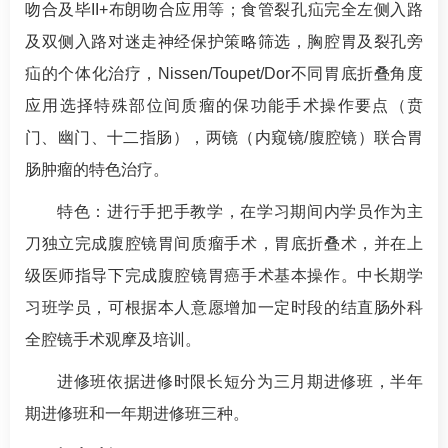
吻合及毕II+布朗吻合应用等；食管裂孔疝完全左侧入路
及双侧入路对迷走神经保护策略筛选，胸腔胃及裂孔旁
疝的个体化治疗，Nissen/Toupet/Dor不同胃底折叠角度
应用选择特殊部位间质瘤的保功能手术操作要点（贲
门、幽门、十二指肠），两镜（内窥镜/腹腔镜）联合胃
肠肿瘤的特色治疗。
特色：进行手把手教学，在学习期间内学员作为主
刀独立完成腹腔镜胃间质瘤手术，胃底折叠术，并在上
级医师指导下完成腹腔镜胃癌手术基本操作。中长期学
习班学员，可根据本人意愿增加一定时段的结直肠外科
全腔镜手术观摩及培训。
进修班依据进修时限长短分为三月期进修班，半年
期进修班和一年期进修班三种。