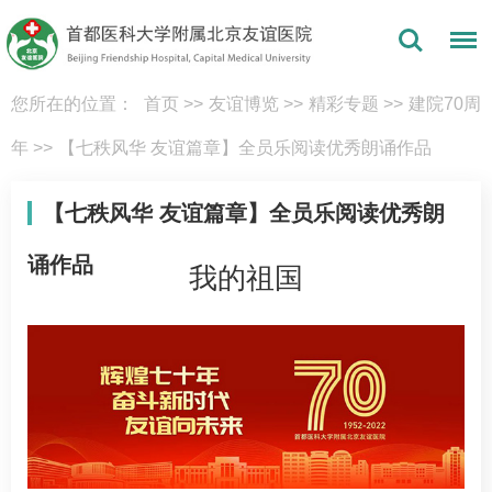
您所在的位置：
首页
>>
友谊博览
>>
精彩专题
>>
建院70周
年
>>
【七秩风华 友谊篇章】全员乐阅读优秀朗诵作品
【七秩风华 友谊篇章】全员乐阅读优秀朗
诵作品
我的祖国