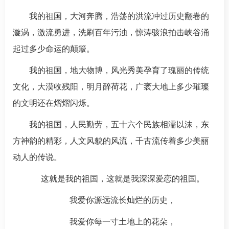
我的祖国，大河奔腾，浩荡的洪流冲过历史翻卷的
漩涡，激流勇进，洗刷百年污浊，惊涛骇浪拍击峡谷涌
起过多少命运的颠簸。
我的祖国，地大物博，风光秀美孕育了瑰丽的传统
文化，大漠收残阳，明月醉荷花，广袤大地上多少璀璨
的文明还在熠熠闪烁。
我的祖国，人民勤劳，五十六个民族相濡以沫，东
方神韵的精彩，人文风貌的风流，千古流传着多少美丽
动人的传说。
这就是我的祖国，这就是我深深爱恋的祖国。
我爱你源远流长灿烂的历史，
我爱你每一寸土地上的花朵，