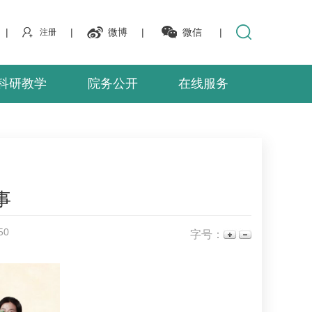
|
|
微博
|
微信
|
注册
科研教学
院务公开
在线服务
事
50
字号：