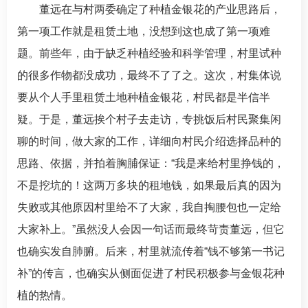
董远在与村两委确定了种植金银花的产业思路后，
第一项工作就是租赁土地，没想到这也成了第一项难
题。前些年，由于缺乏种植经验和科学管理，村里试种
的很多作物都没成功，最终不了了之。这次，村集体说
要从个人手里租赁土地种植金银花，村民都是半信半
疑。于是，董远挨个村子去走访，专挑饭后村民聚集闲
聊的时间，做大家的工作，详细向村民介绍选择品种的
思路、依据，并拍着胸脯保证：“我是来给村里挣钱的，
不是挖坑的！这两万多块的租地钱，如果最后真的因为
失败或其他原因村里给不了大家，我自掏腰包也一定给
大家补上。”虽然没人会因一句话而最终苛责董远，但它
也确实发自肺腑。后来，村里就流传着“钱不够第一书记
补”的传言，也确实从侧面促进了村民积极参与金银花种
植的热情。