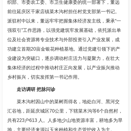
织部、市委农工委、市卫生健康委的统一部署下，董远
前往延庆区千家店镇菜木沟村担任村党支部第一书记。
派驻村中以来，董远牢牢把握集体经济发主线，秉承“一
强双引”工作思路，以强党建筑牢发展基础，依托派出单
位及社会资源将专业技术与外部投资引入产业发展，成
功建立首期20亩金银花种植基地。通过党建引领下的产
业建设为突破口，逐步调动村庄活力与凝聚力，在壮大
集体经济的过程中推动村庄正向发展，以产业振兴推动
乡村振兴，切实发挥第一书记作用。
走访调研 把脉问诊
菜木沟村因山中的菜树而得名，地处白河、黑河交
汇谷地，距延庆城区70公里，下辖菜木沟等6个自然村，
共有223户613 人。人多地少山地资源丰富，耕地多为旱
地，主要经济来源以玉米种植和生态管护收入为主。