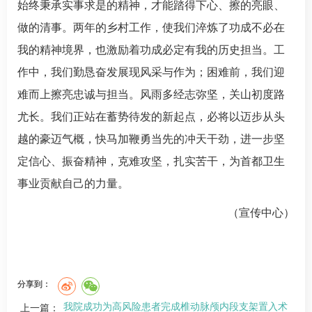
始终秉承实事求是的精神，才能踏得下心、擦的亮眼、
做的清事。两年的乡村工作，使我们淬炼了功成不必在
我的精神境界，也激励着功成必定有我的历史担当。工
作中，我们勤恳奋发展现风采与作为；困难前，我们迎
难而上擦亮忠诚与担当。风雨多经志弥坚，关山初度路
尤长。我们正站在蓄势待发的新起点，必将以迈步从头
越的豪迈气概，快马加鞭勇当先的冲天干劲，进一步坚
定信心、振奋精神，克难攻坚，扎实苦干，为首都卫生
事业贡献自己的力量。
（宣传中心）
分享到：
我院成功为高风险患者完成椎动脉颅内段支架置入术
上一篇：