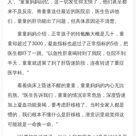
人’。”童童妈妈回忆，这一切发生得太快了，他们甚至都
来不及反应。将童童送往最近的医院后，医生告诉他
们，童童的肝功能出了问题，但具体原因还不清楚。
童童妈妈介绍，正常孩子的转氨酶大概是几十，童
童却超过了3000，凝血指标也超过了正常指标的5倍，把
医生都吓了一跳。“以急性肝衰竭转到了我院，住院不到
半天，童童就进展了到了肝
昏迷
阶段，连夜转进了
重症
医学科
。”
看着病床上
昏迷
不醒的童童，童童妈妈的内心无比
煎熬。“医生告诉我们，童童的情况非常危急，深度
昏迷
加上凝血功能衰竭，要考虑肝移植了。当时全家人都是
懵的，我们根本不懂什么是肝移植，潜意识里就觉得这
可能就是一命换一命。”