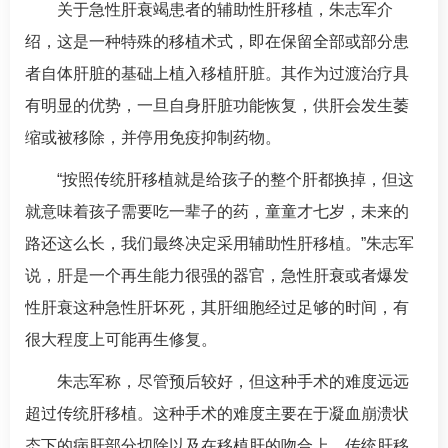
关于急性肝衰竭患者的辅助性肝移植，
朱志军
介
绍，这是一种特殊的移植术式，即在保留全部或部分患
者自体肝脏的基础上植入移植肝脏。其作为过渡治疗具
有明显的优势，一旦自身肝脏功能恢复，供肝会发生萎
缩或被移除，并停用免疫抑制药物。
“按照传统肝移植就是给孩子的整个肝都换掉，但这
就意味着孩子需要吃一辈子的药，童童才七岁，未来的
路还这么长，我们最终决定采用辅助性肝移植。”
朱志军
说，肝是一个再生能力很强的器官，急性肝衰或者爆发
性肝衰这种急性肝坏死，其肝细胞经过足够的时间，有
很大程度上可能再生修复。
朱志军
称，尽管预后较好，但这种手术的难度远远
超过传统肝移植。这种手术的难度主要在于凝血崩溃状
态下的病肝部分切除以及在移植肝的吻合上，传统肝移