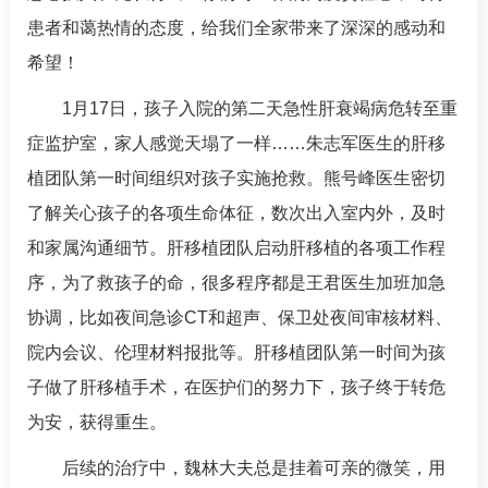
患者和蔼热情的态度，给我们全家带来了深深的感动和
希望！
1月17日，孩子入院的第二天急性肝衰竭病危转至重
症监护室，家人感觉天塌了一样……
朱志军
医生的肝移
植团队第一时间组织对孩子实施抢救。
熊号峰
医生密切
了解关心孩子的各项生命体征，数次出入室内外，及时
和家属沟通细节。肝移植团队启动肝移植的各项工作程
序，为了救孩子的命，很多程序都是王君医生加班加急
协调，比如夜间急诊CT和超声、保卫处夜间审核材料、
院内会议、伦理材料报批等。肝移植团队第一时间为孩
子做了肝移植手术，在医护们的努力下，孩子终于转危
为安，获得重生。
后续的治疗中，
魏林
大夫总是挂着可亲的微笑，用