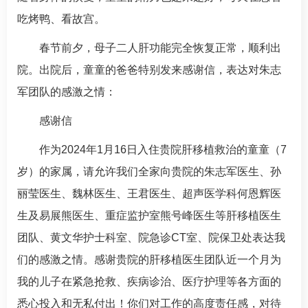
吃烤鸭、看故宫。
春节前夕，母子二人肝功能完全恢复正常，顺利出
院。出院后，童童的爸爸特别发来感谢信，表达对
朱志
军
团队的感激之情：
感谢信
作为2024年1月16日入住贵院肝移植救治的童童（7
岁）的家属，请允许我们全家向贵院的
朱志军
医生、
孙
丽莹
医生、
魏林
医生、王君医生、超声医学科何恩辉医
生及易展熊医生、重症监护室
熊号峰
医生等肝移植医生
团队、黄文华护士科室、院急诊CT室、院保卫处表达我
们的感激之情。感谢贵院的肝移植医生团队近一个月为
我的儿子在紧急抢救、疾病诊治、医疗护理等各方面的
悉心投入和无私付出！你们对工作的高度责任感，对待