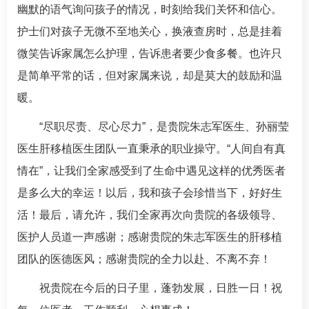
幽默的语气询问孩子的情况，时刻给我们关怀和信心。
护士们对孩子无微不至地关心，换液查房时，总是挂着
微笑告诉家属怎么护理，告诉患者要少食多餐。也许只
是简单平常的话，但对家属来说，却是莫大的鼓励和温
暖。
“尽职尽责、尽心尽力”，是贵院
朱志军
医生、
孙丽莹
医生肝移植医生团队一直秉承的职业操守。“人间自有真
情在”，让我们全家感受到了生命中遇见这样的优秀医者
是多么大的幸运！以后，我和孩子会珍惜当下，好好生
活！最后，请允许，我们全家再次向贵院的各级领导、
医护人员道一声感谢；感谢贵院的
朱志军
医生的肝移植
团队的医德医风；感谢贵院的全力以赴、不离不弃！
祝贵院在今后的日子里，蓬勃发展，日胜一日！祝