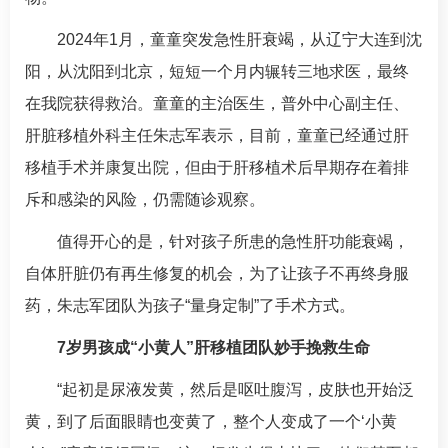
2024年1月，童童突发急性肝衰竭，从辽宁大连到沈
阳，从沈阳到北京，短短一个月内辗转三地求医，最终
在我院获得救治。童童的主治医生，普外中心副主任、
肝脏移植外科主任
朱志军
表示，目前，童童已经通过肝
移植手术并康复出院，但由于肝移植术后早期存在着排
斥和感染的风险，仍需随诊观察。
值得开心的是，针对孩子所患的急性肝功能衰竭，
自体肝脏仍有再生修复的机会，为了让孩子不再终身服
药，
朱志军
团队为孩子“量身定制”了手术方式。
7岁男孩成“小黄人”肝移植团队妙手挽救生命
“起初是尿液发黄，然后是呕吐
腹泻
，皮肤也开始泛
黄，到了后面眼睛也变黄了，整个人变成了一个‘小黄