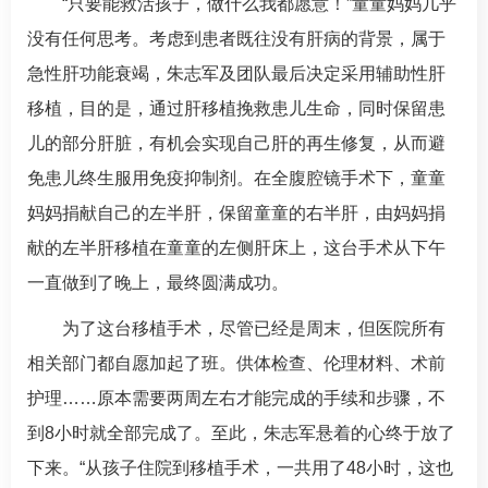
“只要能救活孩子，做什么我都愿意！”童童妈妈几乎
没有任何思考。考虑到患者既往没有肝病的背景，属于
急性肝功能衰竭，
朱志军
及团队最后决定采用辅助性肝
移植，目的是，通过肝移植挽救患儿生命，同时保留患
儿的部分肝脏，有机会实现自己肝的再生修复，从而避
免患儿终生服用免疫抑制剂。在全腹腔镜手术下，童童
妈妈捐献自己的左半肝，保留童童的右半肝，由妈妈捐
献的左半肝移植在童童的左侧肝床上，这台手术从下午
一直做到了晚上，最终圆满成功。
为了这台移植手术，尽管已经是周末，但医院所有
相关部门都自愿加起了班。供体检查、伦理材料、术前
护理……原本需要两周左右才能完成的手续和步骤，不
到8小时就全部完成了。至此，
朱志军
悬着的心终于放了
下来。“从孩子住院到移植手术，一共用了48小时，这也