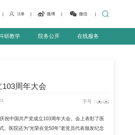
|
|
微博
|
微信
|
注册
科研教学
院务公开
在线服务
103周年大会
01
字号：
庆祝中国共产党成立103周年大会。会上表彰了医
。医院还为“光荣在党50年”老党员代表颁发纪念