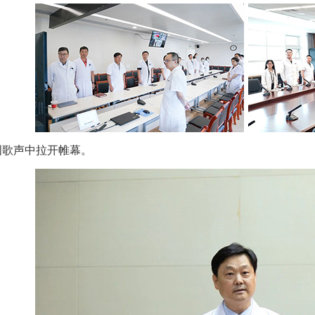
国歌声中拉开帷幕。