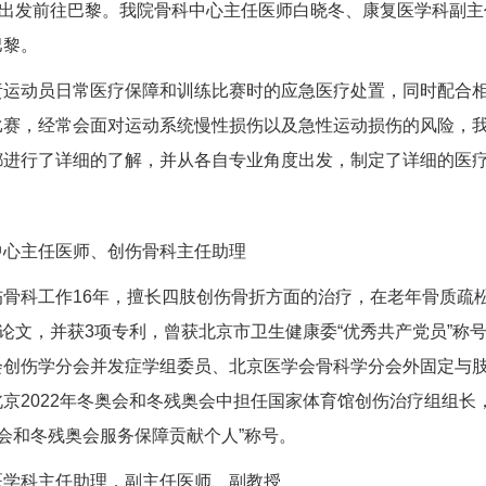
日出发前往巴黎。我院
骨科
中心主任医师
白晓冬
、
康复医学科
副主
巴黎。
责运动员日常医疗保障和训练比赛时的应急医疗处置，同时配合
比赛，经常会面对运动系统慢性损伤以及急性运动损伤的风险，
都进行了详细的了解，并从各自专业角度出发，制定了详细的医
中心主任医师、创伤
骨科
主任助理
伤
骨科
工作16年，擅长四肢创伤骨折方面的治疗，在老年骨质疏
刊论文，并获3项专利，曾获北京市卫生健康委“优秀共产党员”
会创伤学分会并发症学组委员、北京医学会
骨科
学分会外固定与
京2022年冬奥会和冬残奥会中担任国家体育馆创伤治疗组组
冬奥会和冬残奥会服务保障贡献个人”称号。
医学科
主任助理，副主任医师、副教授