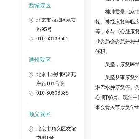
西城院区
桂沛君
是北京
北京市西城区永安
复、神经康复等临
路95号
等，参与《心脏康
010-63138585
业委员会委员兼秘
任职。
通州院区
吴坚，
康复医
北京市通州区潞苑
吴坚从事康复治
东路101号院
淋巴水肿康复等。
010-80838585
心期刊8篇。现任
事会骨关节康复学
顺义院区
北京市顺义区友谊
南街1号