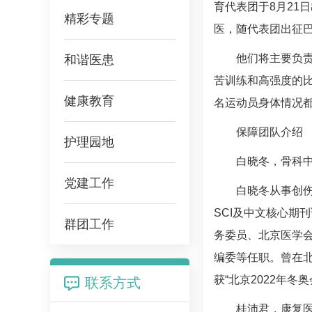
育代表团于8月21
精彩专题
医，随代表团出征
他们将主要负
和谐医患
苦训练和高强度的
健康教育
名运动员身体情况
保障团队介绍
护理园地
白晓冬
，
骨科
党建工作
白晓冬
从事创
SCI及中文核心期
群团工作
务委员、北京医学
编委等任职。曾在北
获“北京2022年
联系方式
桂沛君
，
康复