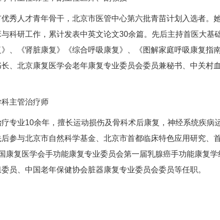
市优秀人才青年骨干，北京市医管中心第六批青苗计划入选者。
床与科研工作，累计发表中英文论文30余篇。先后主持首医大基
复》、《肾脏康复》《综合呼吸康复》、《图解家庭呼吸康复指
书长、北京康复医学会老年康复专业委员会委员兼秘书、中关村
学科
主管治疗师
疗专业10余年，擅长运动损伤及
骨科
术后康复，神经系统疾病
先后参与北京市自然科学基金、北京市首都临床特色应用研究、
中国康复医学会手功能康复专业委员会第一届乳腺癌手功能康复学
组委员、中国老年保健协会脏器康复专业委员会委员等任职。