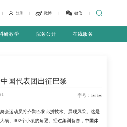
|
|
微博
|
微信
|
注册
科研教学
院务公开
在线服务
会中国代表团出征巴黎
91
字号：
残奥会运动员将齐聚巴黎比拼技术、展现风采。这是
大项、302个小项的角逐。经过集训备赛，中国体