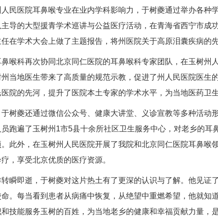
州人民医院耳鼻喉专业在业内学科影响力，于树夔通过举办各种
队主导的大型援青学术巡讲与公益医疗活动，在青海省西宁市成
主任在学术大会上做了主题报告，将州医院关于高原泪囊疾病的
耳鼻喉科
再次协同北京同仁医院的
耳鼻喉科
专家团队，在玉树州人
树州当地医生带来了高质量的规范示教，促进了州人民医院医生
民医院的先河，提升了医院本土专家的学术水平，为当地医药卫
，于树夔还通过微信公众号、健康大讲堂、义诊宣教等多种活动
人员跑遍了玉树州1市5县十余所社区卫生服务中心，对老乡的耳
项。此外，在玉树州人民医院开展了我院和北京同仁医院耳鼻喉
诊疗，享受北京优质的医疗资源。
作转瞬即逝，于树夔对这片热土有了更深的认识与了解。他见证
使命。每当看到患者从病痛中恢复，从绝望中重燃希望，他就知
识和技能服务玉树的百姓，为当地老乡的健康和幸福贡献力量，