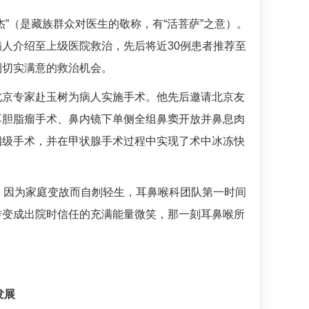
”（是藏族群众对医生的敬称，有“活菩萨”之意）。
人介绍至上级医院救治，先后将近30例患者推荐至
到切实满意的救治机会。
北京专家赴玉树为病人实施手术。他先后邀请北京友
耳胆脂瘤手术、鼻内镜下单侧全组鼻窦开放并鼻息肉
四级手术，并在甲状腺手术过程中实现了术中冰冻快
。因为家庭变故而自刎轻生，
耳鼻喉科
团队第一时间
转变成出院时信任的充满能量微笑，那一刻耳鼻喉所
发展