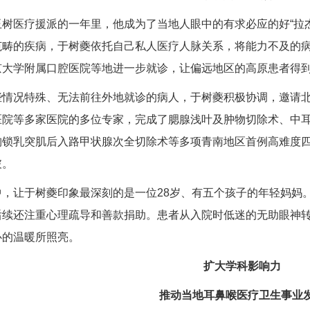
树医疗援派的一年里，他成为了当地人眼中的有求必应的好“拉杰
范畴的疾病，于树夔依托自己私人医疗人脉关系，将能力不及的病
京大学附属口腔医院等地进一步就诊，让偏远地区的高原患者得
些情况特殊、无法前往外地就诊的病人，于树夔积极协调，邀请
医院等多家医院的多位专家，完成了腮腺浅叶及肿物切除术、中
胸锁乳突肌后入路甲状腺次全切除术等多项青南地区首例高难度
破。
中，让于树夔印象最深刻的是一位28岁、有五个孩子的年轻妈妈
后续还注重心理疏导和善款捐助。患者从入院时低迷的无助眼神
心的温暖所照亮。
扩大学科影响力
推动当地耳鼻喉医疗卫生事业