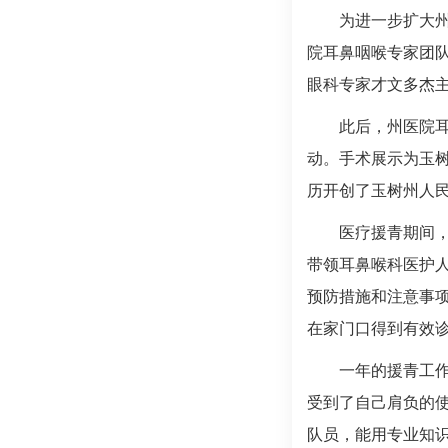
为进一步扩大
院耳鼻咽喉专家团
眼科
专家才文多杰
此后，州医院
动。手术展示为玉
历开创了玉树州人
医疗援青期间
带领
耳鼻喉科
医护
预防措施和注意事
在家门口得到有效
一年的援青工
受到了自己肩负的
队员，能用专业知