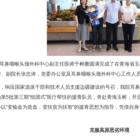
我院耳鼻咽喉头颈外科中心副主任医师于树夔圆满完成了在青海省
委、副院长
张忠涛
，党委办公室及耳鼻咽喉头颈外科中心工作人
下旬，响应国家选派干部和技术人员支援边疆建设的号召，我院耳
第5批第三期“组团式”医疗帮扶的援青队员，奔赴青海玉树，
以“变输血为造血，变扶贫为扶智”的援青思想为指导，凭借自
克服高原恶劣环境