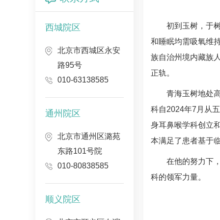
初到玉树，于树
西城院区
和睡眠均需吸氧维
北京市西城区永安
族自治州境内藏族
路95号
正轨。
010-63138585
青海玉树地处
科自2024年7月
通州院区
身耳鼻喉学科创立
北京市通州区潞苑
本满足了患者基于
东路101号院
在他的努力下
010-80838585
科的领军力量。
顺义院区