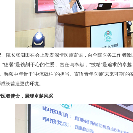
记、院长
张澍田
在会上发表深情医师寄语，向全院医务工作者致以
，“德馨”是镌刻于心的仁爱、责任与奉献，“技精”是追求的卓
守、称颂中年骨干“中流砥柱”的担当、寄语青年医师“未来可期”
师成长营造更优环境。
行医者使命，展现卓越风采