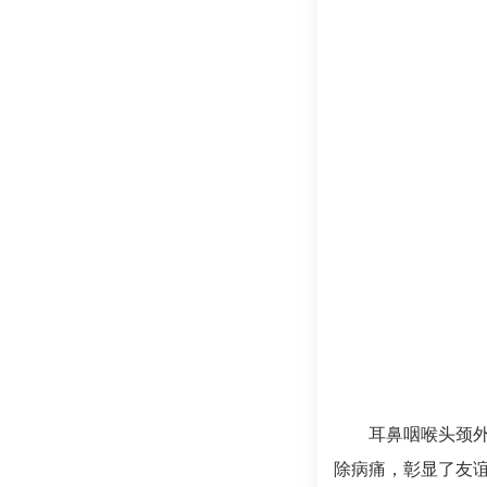
耳鼻咽喉头颈
除病痛，彰显了友