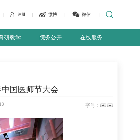
|
|
微博
|
微信
|
注册
科研教学
院务公开
在线服务
年中国医师节大会
13
字号：