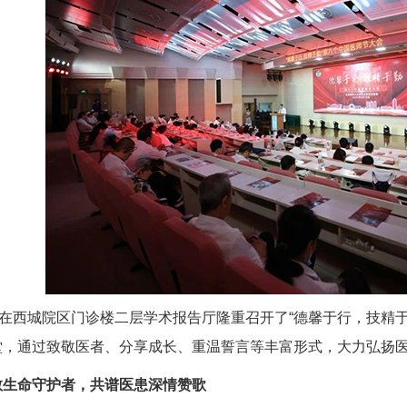
院在西城院区门诊楼二层学术报告厅隆重召开了“德馨于行，技精
堂，通过致敬医者、分享成长、重温誓言等丰富形式，大力弘扬
敬生命守护者，共谱医患深情赞歌