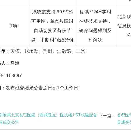
系统需支持 99.99%
提供7*24H实时
北京
可用性，单点故障时
在线技术支持，
1项
信息
自动切换至备份节
确保问题得到及
点，中断时间≤5分钟
时解决
名单：
黄梅、
张永
发、荆洲、汪颢懿、王冰
系人：
马建
-81168697
期：
发布成交结果公告之日起1个工作日
学附属北京友谊医院（西城院区）医技楼1.5T核磁配合
首都医
下一篇：
程成交公告
目成交