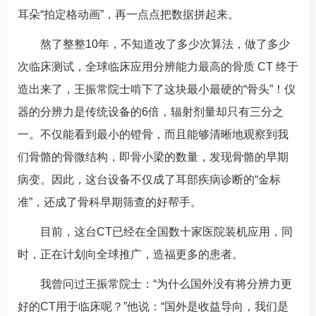
耳朵“拍定格动画”，再一点点把数据拼起来。
熬了整整10年，不知道改了多少次算法，做了多少
次临床测试，全球临床应用分辨能力最高的骨质 CT 终于
造出来了，
王振常
院士啃下了这块最小最硬的“骨头”！仪
器的分辨力是传统设备的6倍，辐射剂量却只有三分之
一。不仅能看到最小的镫骨，而且能够清晰地观察到我
们骨骼的骨微结构，即骨小梁的数量，发现骨骼的早期
病变。因此，这台设备不仅成了耳部疾病诊断的“金标
准”，还成了
骨科
早期筛查的好帮手。
目前，这台CT已经在全国数十家医院装机应用，同
时，正在计划向全球推广，造福更多的患者。
我曾问过
王振常
院士：“为什么国外没有将分辨力更
好的CT用于临床呢？”他说：“国外是收益导向，我们是