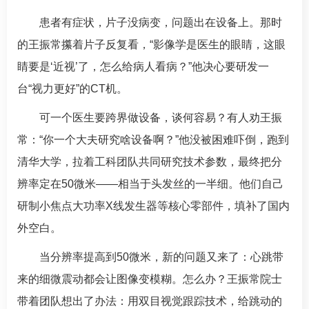
患者有症状，片子没病变，问题出在设备上。那时
的
王振常
攥着片子反复看，“影像学是医生的眼睛，这眼
睛要是‘近视’了，怎么给病人看病？”他决心要研发一
台“视力更好”的CT机。
可一个医生要跨界做设备，谈何容易？有人劝
王振
常
：“你一个大夫研究啥设备啊？”他没被困难吓倒，跑到
清华大学，拉着工科团队共同研究技术参数，最终把分
辨率定在50微米——相当于头发丝的一半细。他们自己
研制小焦点大功率X线发生器等核心零部件，填补了国内
外空白。
当分辨率提高到50微米，新的问题又来了：心跳带
来的细微震动都会让图像变模糊。怎么办？
王振常
院士
带着团队想出了办法：用双目视觉跟踪技术，给跳动的