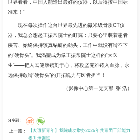
世界看看，中国人能造出最好的仪器，以后得按中国标
准来！”
现在每次操作这台世界最先进的微米级骨质CT仪
器，我总会想起
王振常
院士的叮嘱：只要心里装着患者
疾苦、始终保持较真钻研的劲头，工作中就没有啃不下
的“硬骨头”。我渴望成为像
王振常
院士这样的“大医
生”——把人民健康镌刻于心，将攻坚克难铸入血脉，永
远保持敢啃“硬骨头”的开拓魄力与医者担当！
（
影像中心第一党支部
张 浩
）
分享到：
【友谊新青年】我院成功举办2025年共青团干部能力
上一篇：
提升培训班