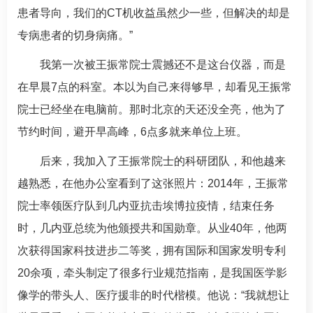
患者导向，我们的CT机收益虽然少一些，但解决的却是
专病患者的切身病痛。”
我第一次被
王振常
院士震撼还不是这台仪器，而是
在早晨7点的科室。本以为自己来得够早，却看见
王振常
院士已经坐在电脑前。那时北京的天还没全亮，他为了
节约时间，避开早高峰，6点多就来单位上班。
后来，我加入了
王振常
院士的科研团队，和他越来
越熟悉，在他办公室看到了这张照片：2014年，
王振常
院士率领医疗队到几内亚抗击埃博拉疫情，结束任务
时，几内亚总统为他颁授共和国勋章。从业40年，他两
次获得国家科技进步二等奖，拥有国际和国家发明专利
20余项，牵头制定了很多行业规范指南，是我国医学影
像学的带头人、医疗援非的时代楷模。他说：“我就想让