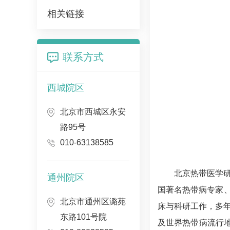
相关链接
联系方式
西城院区
北京市西城区永安
路95号
010-63138585
北京热带医学
通州院区
国著名
热带病
专家
北京市通州区潞苑
床与科研工作，多
东路101号院
及世界
热带病
流行