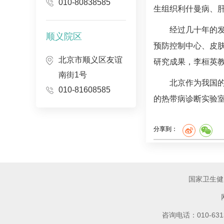
010-80838585
生组织利什曼病、
经过几十年的
顺义院区
预防控制中心、皮
北京市顺义区友谊
研究成果，李桓英
南街1号
北京作为我国
010-81608585
的
热带病
诊断实验
分享到：
国家卫生健
咨询电话：010-6