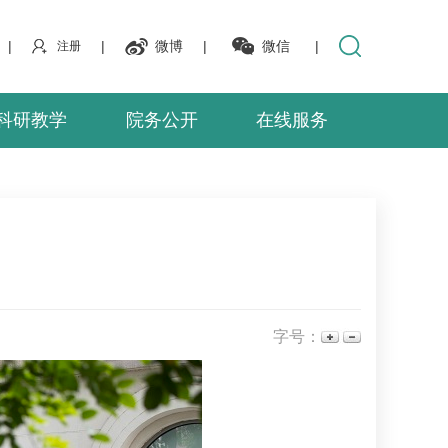
|
|
微博
|
微信
|
注册
科研教学
院务公开
在线服务
字号：