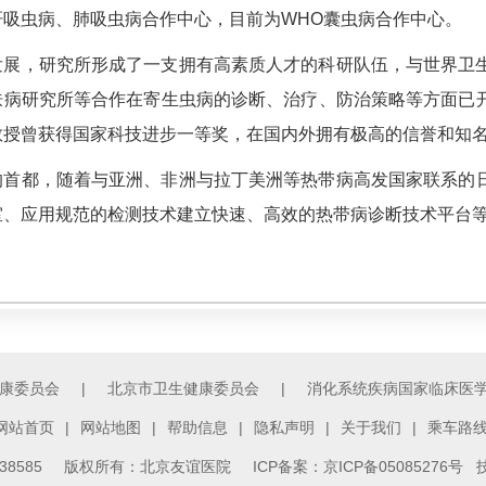
肝吸虫病、
肺吸虫病
合作中心，目前为WHO囊虫病合作中心。
发展，研究所形成了一支拥有高素质人才的科研队伍，与世界卫
肤病研究所等合作在
寄生虫病
的诊断、治疗、防治策略等方面已
教授曾获得国家科技进步一等奖，在国内外拥有极高的信誉和知
的首都，随着与亚洲、非洲与拉丁美洲等
热带病
高发国家联系的
室、应用规范的检测技术建立快速、高效的
热带病
诊断技术平台
康委员会
|
北京市卫生健康委员会
|
消化系统疾病国家临床医
网站首页
|
网站地图
|
帮助信息
|
隐私声明
|
关于我们
|
乘车路
3138585 版权所有：北京友谊医院
ICP备案：京ICP备05085276号
技