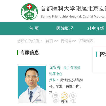
首 页
医院概况
科室介绍
您所在的位置：
首页
>>
庞银香
>>
咨询列表
专家信息
咨
庞银香
副主任医师
泌尿中心
擅长：
男性勃起功能障
碍、早泄，男性不育，
精…
预约
咨询
电话