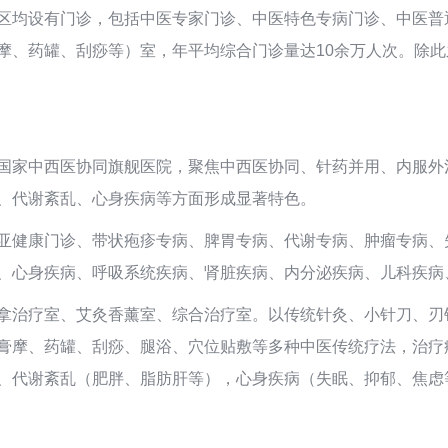
区均设有门诊，包括中医专家门诊、中医特色专病门诊、中医普
、药罐、刮痧等）室，年平均综合门诊量达10余万人次。除此之
国家中西医协同旗舰医院，聚焦中西医协同、针药并用、内服外
、代谢紊乱、心身疾病等方面形成显著特色。
亚健康门诊、带状疱疹专病、脾胃专病、代谢专病、肿瘤专病、
、心身疾病、呼吸系统疾病、肾脏疾病、内分泌疾病、儿科疾病
拿治疗室、艾灸香薰室、综合治疗室。以传统针灸、小针刀、刃
膏摩、药罐、刮痧、腿浴、穴位贴敷等多种中医传统疗法，治疗
、代谢紊乱（肥胖、脂肪肝等），心身疾病（失眠、抑郁、焦虑