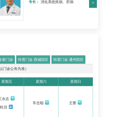
专长：
消化系统疾病、肝病
>
专家门诊
特需门诊 西城院区
特需门诊 通州院区
以门诊公布为准）
星期五
星期六
星期日
王永志
车念聪
王蕾
杜仪