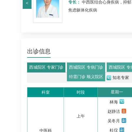
专长：
中西医结合心身疾病，抑郁
<
疹后遗神经
焦虑躯体化疾病
出诊信息
西城院区 专家门诊
西城院区 专病门诊
西城院区 专
特需门诊 顺义院区
知名专家
星期一
科室
时段
林海
赵静洁
上午
吴冬月
杜仪
中医科