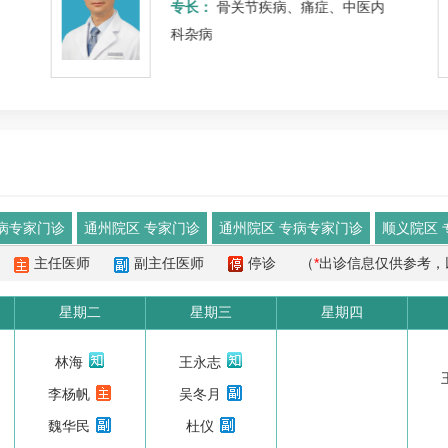
专长：
骨关节疾病、痛症、中医内
科杂病
病专家门诊
通州院区 专家门诊
通州院区 专病专家门诊
顺义院区 
主任医师
副主任医师
停诊
（
*
出诊信息仅供参考，
星期二
星期三
星期四
林海
王永志
李杨帆
吴冬月
魏华民
杜仪