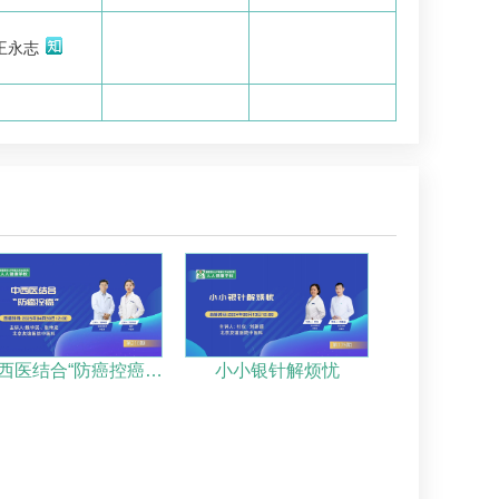
王永志
西医结合“防癌控癌…
小小银针解烦忧