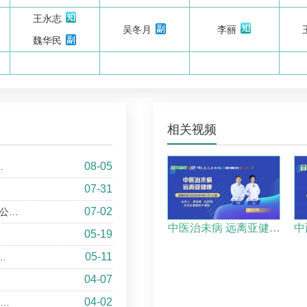
王永志
吴冬月
李丽
魏华民
相关视频
08-05
…
07-31
07-02
单公…
中医治未病 远离亚健…
中
05-19
05-11
…
04-07
04-02
十…