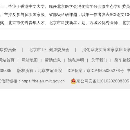
士，毕业于香港中文大学。现任北京医学会消化病学分会微生态学组委员
。主持及参与多项国家级、省部级科研课题，以第一作者发表SCI论文1
奖。北京市优秀青年人才、北京市科技新星计划、西城区优秀医师、北京
康委员会
|
北京市卫生健康委员会
|
消化系统疾病国家临床医
网站首页
|
网站地图
|
帮助信息
|
隐私声明
|
关于我们
|
乘车路
3138585 版权所有：北京友谊医院
ICP备案：京ICP备05085276号
技
信部链接：https://beian.miit.gov.cn
京公网安备1101020200830