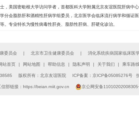
士，美国密歇根大学访问学者，首都医科大学附属北京友谊医院
肝病中心
学分会脂肪肝和酒精性肝病学组委员，北京医学会临床流行病学和循证医
等。专业特长为慢性病毒性肝炎、脂肪性肝病、
肝硬化
诊治。
康委员会
|
北京市卫生健康委员会
|
消化系统疾病国家临床医
网站首页
|
网站地图
|
帮助信息
|
隐私声明
|
关于我们
|
乘车路
3138585 版权所有：北京友谊医院
ICP备案：京ICP备05085276号
技
信部链接：https://beian.miit.gov.cn
京公网安备1101020200830