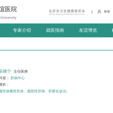
|
登录
专家介绍
就医指南
友谊博览
吴晓宁
主任医师
科室：
肝病中心
擅长：
慢性病毒性肝炎、脂肪性肝病、
肝硬化
诊治。