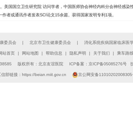
。美国国立卫生研究院 访问学者，中国医师协会
神经内科
分会神经感染
一作者或通讯作者发表SCI论文15余篇。获得国家发明专利1项。
康委员会
|
北京市卫生健康委员会
|
消化系统疾病国家临床医
网站首页
|
网站地图
|
帮助信息
|
隐私声明
|
关于我们
|
乘车路
3138585 版权所有：北京友谊医院
ICP备案：京ICP备05085276号
技
信部链接：https://beian.miit.gov.cn
京公网安备1101020200830