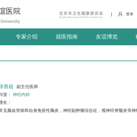
|
登录
专家介绍
就医指南
友谊博览
张善超
副主任医师
科室：
神经内科
擅长：
常见脑血管病和自身免疫性脑炎，神经副肿瘤综合征，视神经脊髓炎等神