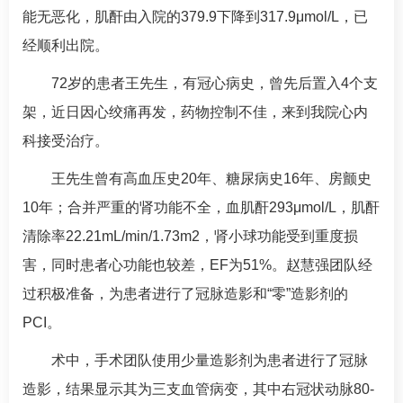
能无恶化，肌酐由入院的
379.9
下降到317.9μmol/L，已
经顺利出院。
72
岁的患者王先生，有
冠心病
史，曾先后置入4个支
架，近日因心绞痛再发，药物控制不佳，来到我院心内
科接受治疗。
王先生曾有
高血压
史
20
年、
糖尿病
史16年、房颤史
10年；合并严重的肾功能不全，血肌酐293μmol/L，肌酐
清除率22.21mL/min/1.73m2，肾小球功能受到重度损
害，同时患者心功能也较差，EF为51%。
赵慧强
团队经
过积极准备，为患者进行了冠脉造影和“零”造影剂的
PCI。
术中，手术团队使用少量造影剂为患者进行了冠脉
造影，结果显示其为三支血管病变，其中右冠状动脉
80-