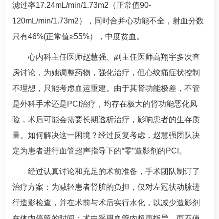
滤过率17.24mL/min/1.73m2（正常值90-
120mL/min/1.73m2），同时合并心功能不全，射血分数
只有46%(正常值≥55%），中度贫血。
心内科主任医师
赵慧强
、副主任医师
高翔宇
多次查
房讨论，为她调整药物，强化治疗，但心绞痛症状控制
不理想，只能考虑血运重建。由于其肾功能极差，不管
是外科手术还是
PCI
治疗，均存在极大的肾功能恶化风
险，术后可能会需要长期透析治疗，影响患者的生存质
量。如何解决这一困境？经过反复考虑，
赵慧强
团队决
定为患者进行血管超声指导下的“零”造影剂的PCI。
经过认真讨论和充足的术前准备，手术团队制订了
治疗方案：为减轻患者肾脏的负担，仅对左冠状动脉进
行造影检查，并在术前与术后实行水化，以减少造影剂
在体内停留的时间；术中采用血管内超声指导，而不使