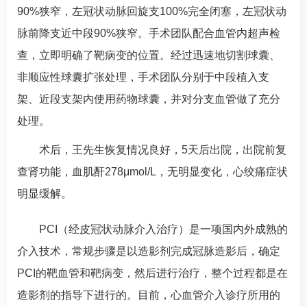
90%
狭窄，左冠状动脉回旋支100%完全闭塞，左冠状动
脉前降支近中段90%狭窄。手术团队配合血管内超声检
查，立即明确了靶病变的位置。经过迅速地切割球囊、
非顺应性球囊扩张处理，手术团队分别于中段植入支
架、近段支架内使用药物球囊，并对分支血管做了充分
处理。
术后，王先生恢复情况良好，
5
天后出院，出院前复
查肾功能，血肌酐278μmol/L，无明显变化，心绞痛症状
明显缓解。
PCI
（经皮冠状动脉介入治疗）是一项国内外成熟的
介入技术，常规步骤是以造影剂完成冠脉造影后，确定
PCI的靶血管和靶病变，然后进行治疗，整个过程都是在
造影剂的指导下进行的。目前，心血管介入诊疗所用的