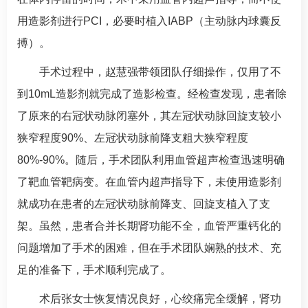
用造影剂进行
PCI
，必要时植入IABP（主动脉内球囊反
搏）。
手术过程中，
赵慧强
带领团队仔细操作，仅用了不
到
10mL
造影剂就完成了造影检查。经检查发现，患者除
了原来的右冠状动脉闭塞外，其左冠状动脉回旋支较小
狭窄程度90%、左冠状动脉前降支粗大狭窄程度
80%-90%。随后，手术团队利用血管超声检查迅速明确
了靶血管靶病变。在血管内超声指导下，未使用造影剂
就成功在患者的左冠状动脉前降支、回旋支植入了支
架。虽然，患者合并长期肾功能不全，血管严重钙化的
问题增加了手术的困难，但在手术团队娴熟的技术、充
足的准备下，手术顺利完成了。
术后张女士恢复情况良好，心绞痛完全缓解，肾功