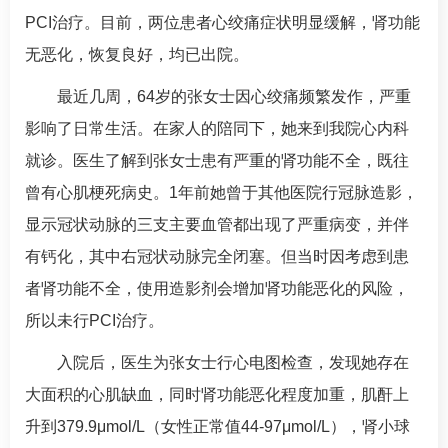
PCI治疗。目前，两位患者心绞痛症状明显缓解，肾功能
无恶化，恢复良好，均已出院。
最近几周，
64
岁的张女士因心绞痛频繁发作，严重
影响了日常生活。在家人的陪同下，她来到我院心内科
就诊。医生了解到张女士患有严重的肾功能不全，既往
曾有心肌梗死病史。1年前她曾于其他医院行冠脉造影，
显示冠状动脉的三支主要血管都出现了严重病变，并伴
有钙化，其中右冠状动脉完全闭塞。但当时因考虑到患
者肾功能不全，使用造影剂会增加肾功能恶化的风险，
所以未行PCI治疗。
入院后，医生为张女士行心电图检查，发现她存在
大面积的心肌缺血，同时肾功能恶化程度加重，肌酐上
升到
379.9
μmol/L（女性正常值44-97μmol/L），肾小球