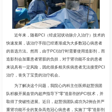
近年来，随着PCI（经皮冠状动脉介入治疗）技术的
快速发展，该治疗手段已经逐渐成为大多数
冠心病
患者
的首选方法。然而，由于PCI治疗时需要使用造影剂，而
造影剂会加重患者肾脏的负担，对于肾功能不全的患者
来说具有一定风险，因此很多相关疾病患者无法接受PCI
治疗，丧失了宝贵的治疗机会。
为了解决这个问题，我院心内科主任医师
赵慧强
团
队积极开展血管内超声指导下
“零”造影剂的
PCI技术，并
取得了突破性进展。近日，
赵慧强
团队成功为2例合并严
重肾功能不全的复杂高危
冠心病
患者，实施了“零”造影剂