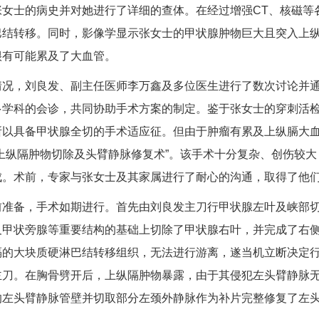
张女士的病史并对她进行了详细的查体。在经过增强
CT
、核磁等
巴结转移。同时，影像学显示张女士的甲状腺肿物巨大且突入上
很有可能累及了大血管。
情况，
刘良发
、副主任医师
李万鑫
及多位医生进行了数次讨论并
多学科的会诊，共同协助手术方案的制定。鉴于张女士的穿刺活
所以具备甲状腺全切的手术适应征。但由于肿瘤有累及上纵膈大
开上纵隔肿物切除及头臂静脉修复术”。该手术十分复杂、创伤较
成。术前，专家与张女士及其家属进行了耐心的沟通，取得了他
前准备，手术如期进行。首先由
刘良发
主刀行甲状腺左叶及峡部
及甲状旁腺等重要结构的基础上切除了甲状腺右叶，并完成了右
隔的大块质硬淋巴结转移组织，无法进行游离，遂当机立断决定
主刀。在胸骨劈开后，上纵隔肿物暴露，由于其侵犯左头臂静脉
的左头臂静脉管壁并切取部分左颈外静脉作为补片完整修复了左