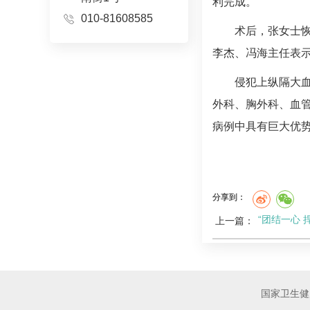
利完成。
010-81608585
术后，张女士
李杰
、
冯海
主任表
侵犯上纵隔大
外科、
胸外科
、
血
病例中具有巨大优
分享到：
“团结一心
上一篇：
国家卫生健