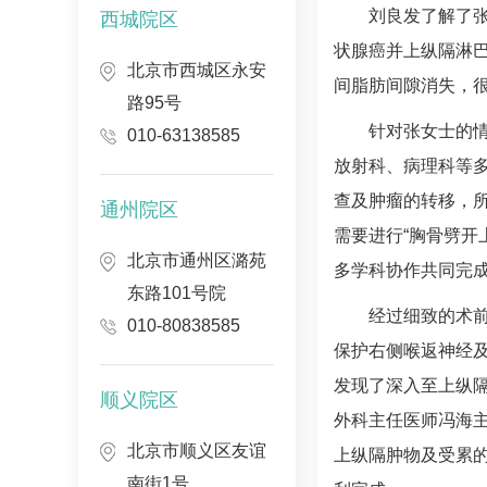
刘良发
了解了
西城院区
状腺癌并上纵隔淋
北京市西城区永安
间脂肪间隙消失，
路95号
针对张女士的
010-63138585
放射科
、
病理科
等
查及肿瘤的转移，
通州院区
需要进行
“胸骨劈
北京市通州区潞苑
多学科协作共同完
东路101号院
经过细致的术
010-80838585
保护右侧喉返神经
发现了深入至上纵
顺义院区
外科
主任医师
冯海
北京市顺义区友谊
上纵隔肿物及受累
南街1号