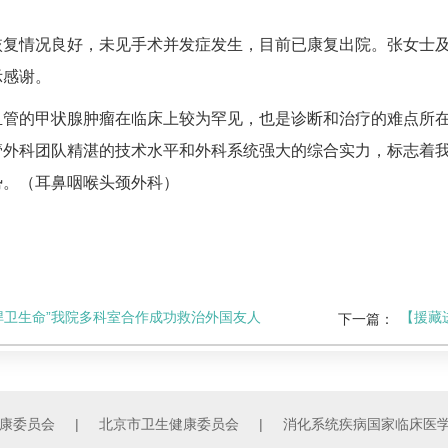
恢复情况良好，未见手术并发症发生，目前已康复出院。张女士
示感谢。
血管的甲状腺肿瘤在临床上较为罕见，也是诊断和治疗的难点所
管外科
团队精湛的技术水平和
外科系统
强大的综合实力，标志着
势。（耳鼻咽喉头颈外科）
 捍卫生命”我院多科室合作成功救治外国友人
【援藏
下一篇：
康委员会
|
北京市卫生健康委员会
|
消化系统疾病国家临床医