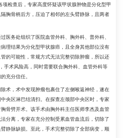
各项检查后，专家高度怀疑该甲状腺肿物是分化型甲
纵隔胸骨柄后方，压迫了相邻的左头臂静脉，且两者
通过医务处组织了医院
血管外科
、
胸外科
、
普外科
、
检病理结果为分化型甲状腺癌，且全身其他部位没有
血管的可能性，常规方式无法完整切除肿瘤，所以还
大，手术风险高，同时需要联合
胸外科
、
血管外科
等
们的充分信任。
切除术，术中发现肿瘤包裹住了左侧喉返神经，遂在
侧中央区淋巴结清扫。在探查左颈部中央区时，专家
行胸骨劈开术。该手术由
胸外科
主任医师
李杰
及
血管
无法分离，专家在充分控制受累血管血流后，切除了
头臂静脉缺损。至此，手术完整切除了全部病变，顺