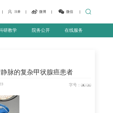
|
|
微博
|
微信
|
注册
科研教学
院务公开
在线服务
臂静脉的复杂甲状腺癌患者
23
字号：