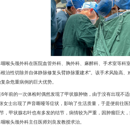
鼻咽喉头颈外科在医院
血管外科
、
胸外科
、
麻醉科
、手术室等科
癌根治性切除并自体静脉修复头臂静脉重建术”。该手术风险高、
治复杂危重病例的巨大优势。
在6年前的一次体检时偶然发现了甲状腺肿物，由于没有出现不适
，张女士出现了声音嘶哑等症状，影响了生活质量，于是便前往医
大结节，甲状腺右叶也有多发的结节，病情较为严重，因肿瘤巨大
鼻咽喉头颈外科主任医师
刘良发
教授求治。