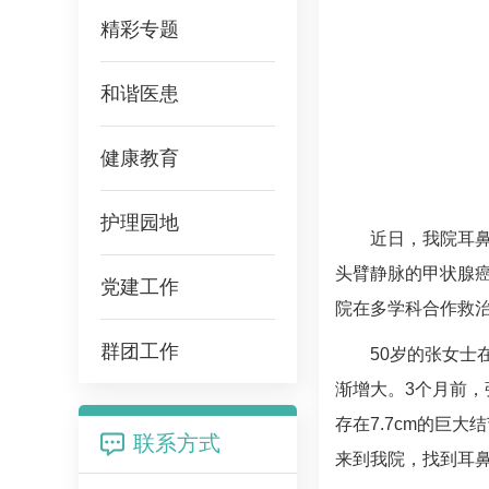
精彩专题
和谐医患
健康教育
护理园地
近日，我院耳
头臂静脉的甲状腺
党建工作
院在多学科合作救
群团工作
50
岁的张女士
渐增大。3个月前
存在7.7cm的巨
联系方式
来到我院，找到耳