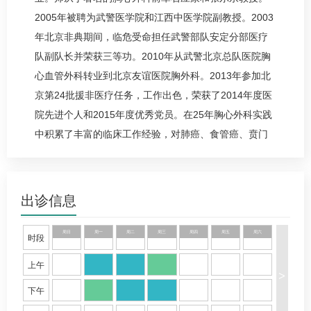
2005年被聘为武警医学院和江西中医学院副教授。2003
年北京非典期间，临危受命担任武警部队安定分部医疗
队副队长并荣获三等功。2010年从武警北京总队医院胸
心
血管外科
转业到北京友谊医院
胸外科
。2013年参加北
京第24批援非医疗任务，工作出色，荣获了2014年度医
院先进个人和2015年度优秀党员。在25年胸
心外科
实践
中积累了丰富的临床工作经验，对
肺癌
、食管癌、贲门
癌、气管肿瘤、纵隔肿瘤及胸壁肿瘤的手术和术后综合
治疗经验丰富，尤其在胸腔镜等胸部微创外科方面有独
到之处。擅长胸部创伤的急救处理，曾多次成功手术救
出诊信息
活重度创伤病人，使病人转危为安。共参加手术约3200
多例，手术成功率高，术后并发症少，手术疗效好，深
周日
周一
周二
周三
周四
周五
周六
时段
受病人和家属的好评和信任。
上午
>
下午