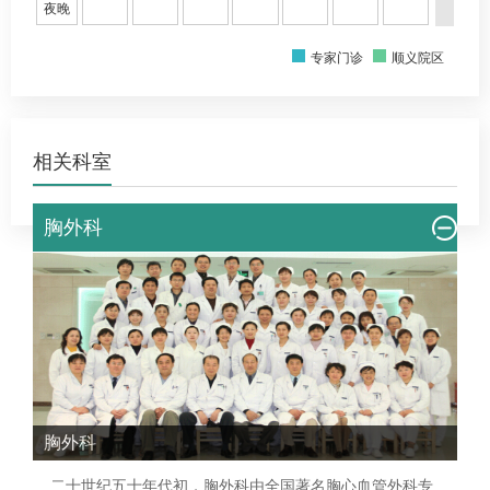
夜晚
专家门诊
顺义院区
相关科室
胸外科
胸外科
二十世纪五十年代初，
胸外科
由全国著名胸心
血管外科
专