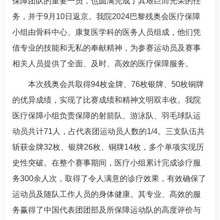
保障团队的重要一员，也圆满完成了其艰巨而光荣的任
务，并于9月10日返京。我院2024巴黎残奥会医疗保障
小组由
骨科
中心、
康复医学科
的医务人员组成，他们凭
借专业的技能和无私的奉献精神，为参赛运动员及赛事
相关人员提供了全面、及时、高效的医疗保障服务。
本次残奥会共取得94枚金牌、76枚银牌、50枚铜牌
的优异成绩，实现了比赛成绩和精神文明双丰收。我院
医疗保障小组负责保障的射箭队、游泳队、羽毛球队运
动员共计71人，占代表团运动员人数的1/4。三支队伍共
斩获金牌32枚、银牌26枚、铜牌14枚，多个单项实现历
史性突破。在整个赛事期间，医疗小组累计完成诊疗服
务300余人次，取得了令人满意的诊疗效果，有效确保了
运动员及随队工作人员的身体健康。其专业、高效的服
务赢得了中国代表团团部及所保障运动队的高度评价与