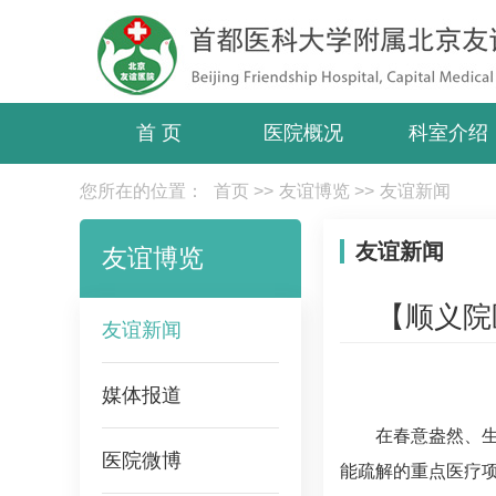
首 页
医院概况
科室介绍
您所在的位置：
首页
>>
友谊博览
>>
友谊新闻
友谊新闻
友谊博览
【顺义院
友谊新闻
媒体报道
在春意盎然、
医院微博
能疏解的重点医疗项