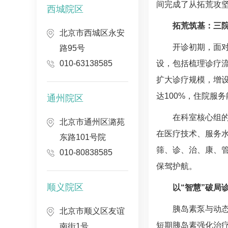
间完成了从拓荒攻
西城院区
拓荒筑基：三
北京市西城区永安
开诊初期，面
路95号
010-63138585
设，包括梳理诊疗
扩大诊疗规模，增设
达100%，住院服
通州院区
在科室核心组
北京市通州区潞苑
在医疗技术、服务
东路101号院
筛、诊、治、康、管
010-80838585
保驾护航。
顺义院区
以“智慧”破局
胰岛素泵与动态
北京市顺义区友谊
短期胰岛素强化治
南街1号