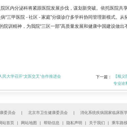
义院区
内分泌科
将紧跟医院发展步伐，谋划新突破。依托医院共
病“三甲医院 - 社区 - 家庭”分级诊疗多学科协同管理新模式。
”的院训精神，为我院“三区一部”高质量发展和健康中国建设做出
人民大学召开“文医交叉”合作推进会
【顺义
下一篇：
专业诠
康委员会
|
北京市卫生健康委员会
|
消化系统疾病国家临床医
网站首页
|
网站地图
|
帮助信息
|
隐私声明
|
关于我们
|
乘车路