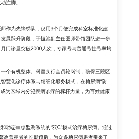
生动注脚。
医师作为先锋梯队，仅用3个月便完成科室标准化建
。发展跃升阶段，
于恒池
副主任医师带领团队进一步
月门诊量突破2000人次，专家号与普通号挂号率均
了一个有机整体。科室实行全员轮岗制，确保三院区
以智慧化诊疗体系与精细化服务模式，在
糖尿病
“防、
，成为区域内分泌疾病诊疗的标杆力量，为百姓健康
和动态血糖监测系统的“双C”模式治疗
糖尿病
。通过
著改善患者的长期预后，为众多
糖尿病
患者带来了