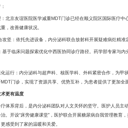
疗：
：北京友谊医院医学减重MDT门诊已经在顺义院区
国际医疗中
减重，改善健康状况。
合攻坚：依托先进设备，
内分泌科
联合
放射科
开展疑难病灶精准
泌：基于临床问题探索优化中西医协同诊疗路径。药学部专家与
内
态化运行：
内分泌科
与
超声科
、
核医学科
、外科紧密合作，为甲
肝MDT门诊，实现了资源共享、优势互补，为患者提供了更加全
技术更有温度
诊疗体系背后，是
内分泌科
团队对人文关怀的坚守。医护人员主动
治。开设“床旁健康课堂”，医护联合开展
糖尿病
自我管理教育，
，更感受到了家的温暖和关爱。