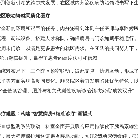
坚到创新引领的跨越式发展，在区域内分泌疾病防治领域书写下
院区联动铸就同质化医疗
对全新的环境和艰巨的任务，
内分泌科
刘冰副主任医师与李路娇
流程、调试设备、搭建人才梯队，确保病房与门诊如期平稳运行
周末门诊，以满足更多患者的就医需求。在团队的共同努力下，
务能力翻倍提升，赢得了患者的高度认可和信赖。
的统筹布局下，三个院区紧密联动，彼此支撑，协调互动，形成
水平等方面实现高度同质化。顺义院区着力发展临床优势特色，
”全链条管理、肥胖与相关代谢性疾病诊治领域实现“质效双升”
诊疗难题：构建“智慧病房+精准诊疗”新模式
血糖监测系统联动：科室全面开展联合应用持续皮下胰岛素输注
疗，最大程度保护和恢复患者胰岛功能，实现2型
糖尿病
缓解，显