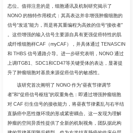
态位。值得注意的是，细胞通讯及机制研究揭示了
NONO 的独特作用模式：其高表达并非增强肿瘤细胞的
信号“发送”能力，而是将其重编程为高效的信号“接收者”
。这些增强的输入信号主要源自具有更强促癌特性的肌
成纤维细胞样CAF（myCAF），并具体通过 TENASCIN
和 THBS 信号通路介导。进一步研究表明，NONO 通过
上调ITGB1、SDC1和CD47等关键受体的表达，显著提
升了肿瘤细胞对基质来源促癌信号的敏感性。
该研究首次阐明了 NONO 作为“昼夜节律调节
者”和“促癌信号枢纽”的双重角色：即通过增强肿瘤细胞
对 CAF 衍生信号的接收能力，将昼夜节律紊乱与右半结
直肠癌中恶性微环境的形成紧密耦合。这一发现为理解
肿瘤的空间异质性提供了全新的机制视角，团队据此构
建的节律基因预后模型，也为右半结直肠癌的临床分层