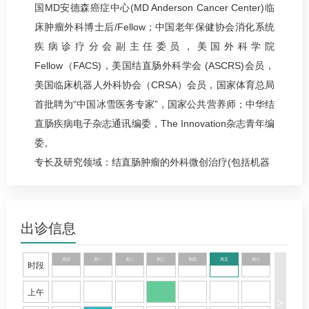
国MD安德森癌症中心(MD Anderson Cancer Center)临
床肿瘤外科博士后/Fellow；中国老年保健协会消化系统
疾病诊疗分会副主任委员，美国外科学院
Fellow（FACS)，美国结直肠外科学会 (ASCRS)会员，
美国临床机器人外科协会（CRSA）会员，国家体育总局
首批聘为“中国冰雪医务专家”，国家公共营养师；中华结
直肠疾病电子杂志通讯编委，The Innovation杂志青年编
委。
专长及研究领域：结直肠肿瘤的外科微创治疗(包括机器
人及腹腔镜手术)，年轻人胃肠道肿瘤的个体化精准治
疗，遗传相关结直肠疾病(林奇综合征、FAP等)的诊治及
肿瘤家族风险筛查，复杂中晚期结直肠癌的综合外科治
出诊信息
疗等。
先后承担或参与国家级及省部级科学研究课题多项，其
周日
周一
周二
周三
周四
周五
周六
时段
有关以“肠系膜上静脉优先”入路的机器人全结肠系膜切除
上午
的右半结肠切除手术等新型结直肠微创手术入路、遗传
>