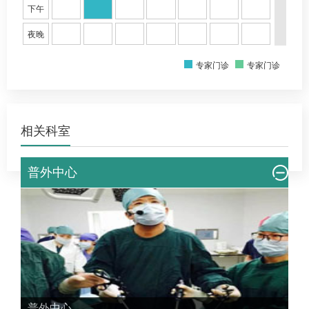
性结直肠癌相关疾病、新型机器人手术相关医工结合双
下午
相内窥镜等多项外科临床研究发表在《Diseases of the
夜晚
colon and rectum》、《Annals of surgical
oncology》、《British journal of surgery》等胃肠外科
专家门诊
专家门诊
专业的顶级期刊，并应邀多次在欧美国际会议发言，已
第一或通讯作者发表高质量SCI论文十余篇，总影响因子
50余分。
相关科室
普外中心
普外中心