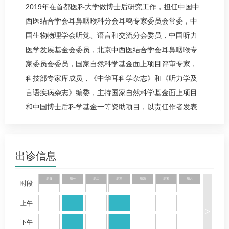
2019年在首都医科大学做博士后研究工作，担任中国中
西医结合学会耳鼻咽喉科分会耳鸣专家委员会常委，中
国生物物理学会听觉、语言和交流分会委员，中国听力
医学发展基金会委员，北京中西医结合学会耳鼻咽喉专
家委员会委员，国家自然科学基金面上项目评审专家，
科技部专家库成员，《中华耳科学杂志》和《听力学及
言语疾病杂志》编委，主持国家自然科学基金面上项目
和中国博士后科学基金一等资助项目，以责任作者发表
SCI论文20余篇。目前，主要从事耳鼻咽喉头颈外科临床
和科研工作，擅长耳聋耳鸣眩晕、
中耳炎
、鼓膜穿孔、
胆脂瘤、人工耳蜗、耳部肿瘤、面瘫和小儿耳鼻喉疾病
出诊信息
的诊治，尤其擅长耳内镜手术和耳显微手术。
周日
周一
周二
周三
周四
周五
周六
时段
上午
>
下午