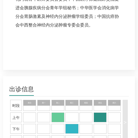
进会胰腺疾病分会青年学组秘书；中华医学会消化病学
分会胃肠激素及神经内分泌肿瘤学组委员；中国抗癌协
会中西整合神经内分泌肿瘤专委会委员。
出诊信息
周日
周一
周二
周三
周四
周五
周六
时段
上午
>
下午