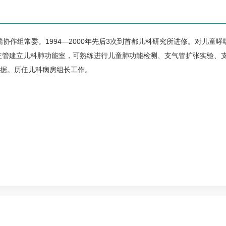
喘
协作组常委。1994—2000年先后3次到首都
儿科
研究所进修。对儿童
哮
主管建立
儿科
肺功能室，可熟练进行儿童肺功能检测、支气管扩张实验、
据。历任
儿科
病房组长工作。