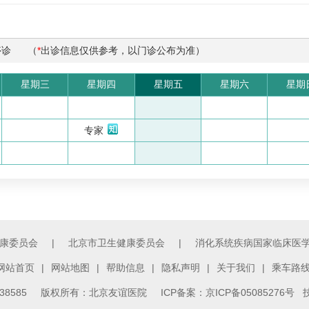
停诊
（
*
出诊信息仅供参考，以门诊公布为准）
星期三
星期四
星期五
星期六
星期
专家
康委员会
|
北京市卫生健康委员会
|
消化系统疾病国家临床医
网站首页
|
网站地图
|
帮助信息
|
隐私声明
|
关于我们
|
乘车路
3138585 版权所有：北京友谊医院
ICP备案：京ICP备05085276号
技