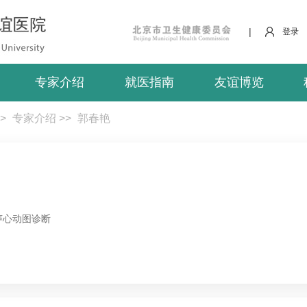
|
登录
专家介绍
就医指南
友谊博览
>
专家介绍
>>
郭春艳
声心动图诊断