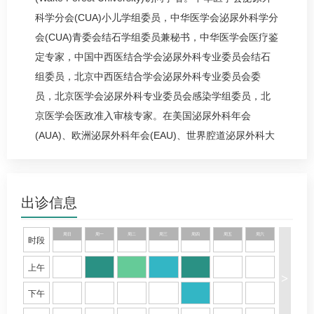
科
学分会(CUA)小儿学组委员，中华医学会
泌尿外科
学分
会(CUA)青委会结石学组委员兼秘书，中华医学会医疗鉴
定专家，中国中西医结合学会
泌尿外科
专业委员会结石
组委员，北京中西医结合学会
泌尿外科
专业委员会委
员，北京医学会
泌尿外科
专业委员会感染学组委员，北
京医学会医政准入审核专家。在美国
泌尿外科
年会
(AUA)、欧洲
泌尿外科
年会(EAU)、世界腔道
泌尿外科
大
会(WCE)、欧洲小儿
泌尿外科
大会(ESPU)和国际
泌尿外
科
大会(SIU)等国际会议上发言10余次。在中华医学会
泌
尿外科
学分会年会，中国医师协会
泌尿外科
学分会年会
出诊信息
等国内大型会议作学术报告10余次。目前在国内外期刊
发表文章70余篇，其中在Human mutation, World
周日
周一
周二
周三
周四
周五
周六
时段
Journal of Urology等SCI期刊发表文章22篇，影响因子
上午
超过65分，在中华医学杂志，中华
泌尿外科
杂志等期刊
>
发表文章50余篇。主持和参与国家级、市局级课题6项。
下午
2015年获北京医学科技奖三等奖;2016年获华夏医学科技