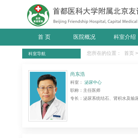
首 页
医院概况
科室介绍
您所在的位置：
首页
>
科室导航
尚东浩
科室：
泌尿中心
职称：主任医师
专长：泌尿系统结石、肾积水及输