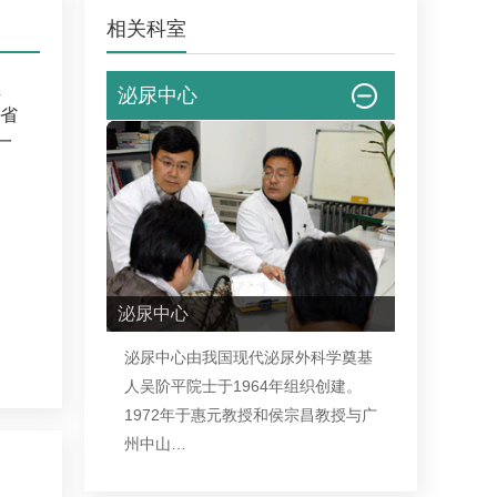
相关科室
业
泌尿中心
省
一
泌尿中心
泌尿中心由我国现代
泌尿外科
学奠基
人吴阶平院士于1964年组织创建。
1972年于惠元教授和侯宗昌教授与广
州中山…