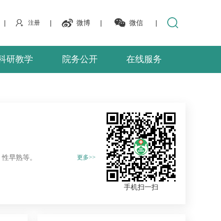
|
|
微博
|
微信
|
注册
科研教学
院务公开
在线服务
、性早熟等。
更多>>
手机扫一扫