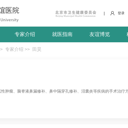
|
登录
专家介绍
就医指南
友谊博览
>
专家介绍
>>
田昊
恶性肿瘤、脑脊液鼻漏修补、鼻中隔穿孔修补、泪囊炎等疾病的手术治疗