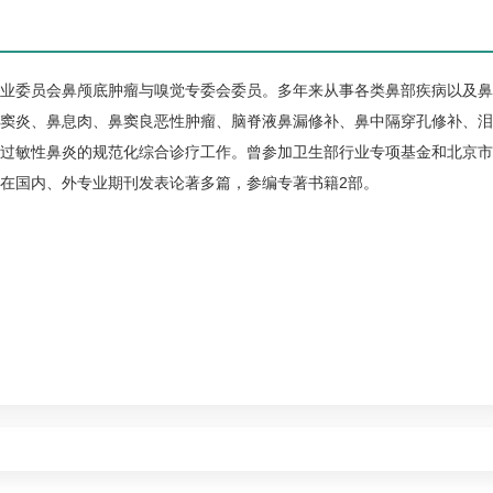
业委员会鼻颅底肿瘤与嗅觉专委会委员。多年来从事各类鼻部疾病以及鼻
窦炎、鼻息肉、鼻窦良恶性肿瘤、脑脊液鼻漏修补、鼻中隔穿孔修补、泪
过敏性鼻炎的规范化综合诊疗工作。曾参加卫生部行业专项基金和北京市
在国内、外专业期刊发表论著多篇，参编专著书籍2部。