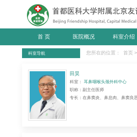
首 页
医院概况
科室介绍
您所在的位置：
首页
>
科室导航
田昊
科室：
耳鼻咽喉头颈外科中心
职称：副主任医师
专长：在鼻窦炎、鼻息肉、鼻窦良