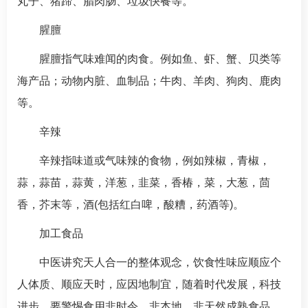
丸子、猪蹄、腊肉肠、垃圾快餐等。
腥膻
腥膻指气味难闻的肉食。例如鱼、虾、蟹、贝类等
海产品；动物内脏、血制品；牛肉、羊肉、狗肉、鹿肉
等。
辛辣
辛辣指味道或气味辣的食物，例如辣椒，青椒，
蒜，蒜苗，蒜黄，洋葱，韭菜，香椿，菜，大葱，茴
香，芥末等，酒(包括红白啤，酸糟，药酒等)。
加工食品
中医讲究天人合一的整体观念，饮食性味应顺应个
人体质、顺应天时，应因地制宜，随着时代发展，科技
进步，要警惕食用非时令、非本地、非天然成熟食品、