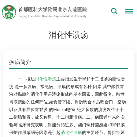
消化性溃疡
疾病简介
一、概述
消化性溃疡
主要指发生于胃和十二指肠的慢性溃
疡,是一多发病、常见病。溃疡的形成有各种 因素,其中酸性胃
液对黏膜的消化作用是溃疡形成的基本因素，因此得名。酸性
胃液接触的任何部位,如食管下段、胃肠吻合术后吻合口、空肠
以及具有异位胃黏膜 的Meckel憩室,绝大多数的溃疡发生于十
二指肠和胃，故又称胃、十二指肠溃疡。二、病因近年来的实
验与临床研究表明，胃酸分泌过多、幽门螺杆菌感染和胃黏膜
保护作用减弱等因素是引起
消化性溃疡
的主要环节。胃排空延