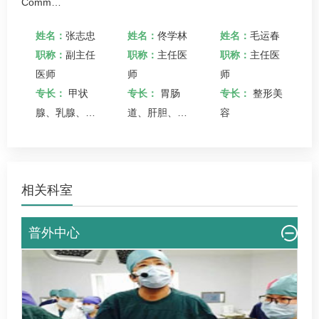
Comm…
宸
姓名：
张志忠
姓名：
佟学林
姓名：
毛运春
医
职称：
副主任
职称：
主任医
职称：
主任医
医师
师
师
、
专长：
甲状
专长：
胃肠
专长：
整形美
腺
腺、乳腺、胃
道、肝胆、甲
容
肠疾病的诊治
状腺、乳腺外
科等疾病的诊
治。
相关科室
普外中心